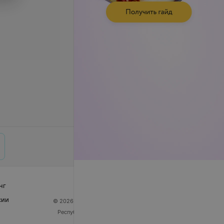
нг
сии
© 2026 ООО «Артокс Лаб», УНП 191700409
| 220012,
Республика Беларусь, г. Минск, улица Толбухина, 2,
пом. 16 | help@103.by