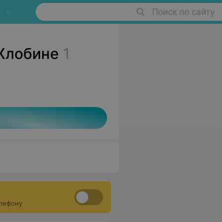
Поиск по сайту
 Жлобине
1
елефону