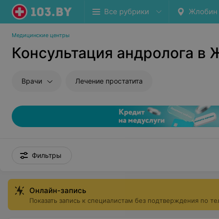
Все рубрики
Жлобин
Медицинские центры
Консультация андролога в
Врачи
Лечение простатита
Фильтры
Онлайн-запись
Показать запись к специалистам без подтверждения по т