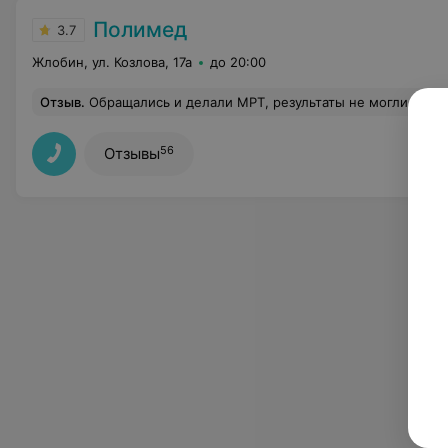
Полимед
3.7
Жлобин, ул. Козлова, 17а
до 20:00
Отзыв
.
Обращались и делали МРТ, результаты не могли дождаться, пока сами не позвонили и не поругались. Безответственное и безразличеное отношение к людям. По почте из Жлобина в Рогачев неделю "идёт", видимо, пешком. На вопрос, почему не отправили на электронную почту - ответили, что думали, что не Ваша почта. Хотя писала лично сама и отдавала в руки специалисту в регистрату
56
Отзывы