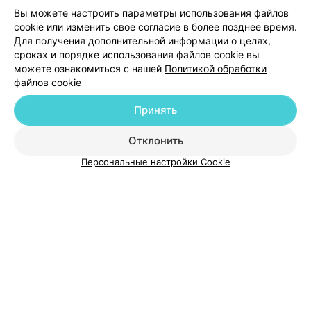
или цвету) А также доброжелательна! Буду приходить
Вы можете настроить параметры использования файлов
ещё !
73
Отзывы
cookie или изменить свое согласие в более позднее время.
Для получения дополнительной информации о целях,
сроках и порядке использования файлов cookie вы
можете ознакомиться с нашей
Политикой обработки
файлов cookie
Принять
Добавить компанию
Отклонить
Персональные настройки Cookie
Добавить специалиста
О проекте
Новости проекта
Размещение рекламы
Медицинский маркетинг
Публичный договор
Пользовательское соглашение
Способы оплаты
Вакансии
Партнеры