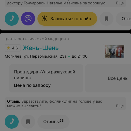
доктору Гончаровой Наталье Ивановне за хорошую
Еще
выполненную работу по удалению родинок на лице. На
процедуре была в декабре 2023 года, результатом
довольна.
Записаться онлайн
Отз
ЦЕНТР ЭСТЕТИЧЕСКОЙ МЕДИЦИНЫ
Жень-Шень
4.6
Могилев, ул. Первомайская, 23а
до 21:00
Процедура «Ультразвуковой
пилинг»
Все цены
Цена по запросу
Отзыв
.
Здравствуйте, фолликулит на голове у вас
можно вылечить?
Еще
38
Отзывы