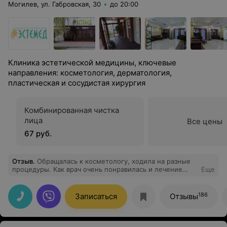
Могилев, ул. Габровская, 30
до 20:00
Клиника эстетической медицины, ключевые
направления: косметология, дерматология,
пластическая и сосудистая хирургия
Комбинированная чистка
лица
Все цены
67 руб.
Отзыв
.
Обращалась к косметологу, ходила на разные
процедуры. Как врач очень понравилась и лечение
Еще
комплексное назначила с учетом моих проблем и дала
рекомендации по домашнему уходу. Уже через
несколько процедур заметила, что кожа на лице стала
186
Записаться
Отзывы
выглядеть более здоровой, упругой, начали
разглаживаться мелкие морщинки, прошла сухость и
покраснения, не думала, что без операций можно
добиться подобного результата. Рекомендую!