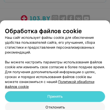
О проекте
Новости проекта
Размещение рекламы
Обработка файлов cookie
Медицинский маркетинг
Публичный договор
Наш сайт использует файлы cookie для обеспечения
Пользовательское соглашение
Способы оплаты
удобства пользователей сайта, его улучшения, сбора
Вакансии
Партнеры
статистики и предоставления персонализированных
рекомендаций.
Написать руководителю 103.by
Написать в поддержку
Вы можете настроить параметры использования файлов
cookie или изменить свое согласие в более позднее время.
Персональные настройки cookie
Для получения дополнительной информации о целях,
Обработка персональных данных
сроках и порядке использования файлов cookie вы
можете ознакомиться с нашей
Политикой обработки
файлов cookie
Принять
Отклонить
© 2026 ООО «Артокс Лаб», УНП 191700409
| 220012, Республика Беларусь,