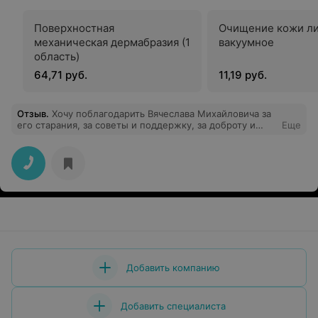
Поверхностная
Очищение кожи л
механическая дермабразия (1
вакуумное
область)
64,71 руб.
11,19 руб.
Отзыв
.
Хочу поблагодарить Вячеслава Михайловича за
его старания, за советы и поддержку, за доброту и
Еще
понимание, за преданность делу и профессиональные
навыки. Вы – врач выдающийся, и я желаю вам
продолжать помогать людям, день за днем побеждая
серьезные проблемы, и получать заслуженное
уважение от благодарных пациентов.
Добавить компанию
Добавить специалиста