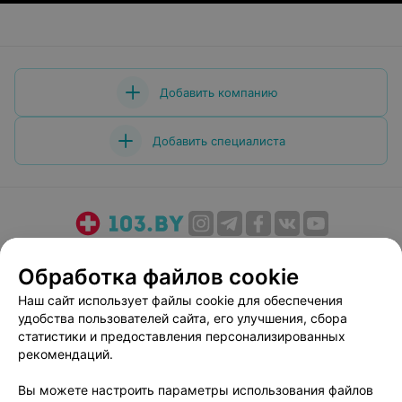
Добавить компанию
Добавить специалиста
О проекте
Новости проекта
Размещение рекламы
Обработка файлов cookie
Медицинский маркетинг
Публичный договор
Наш сайт использует файлы cookie для обеспечения
Пользовательское соглашение
Способы оплаты
удобства пользователей сайта, его улучшения, сбора
Вакансии
Партнеры
статистики и предоставления персонализированных
Написать руководителю 103.by
рекомендаций.
Написать в поддержку
Вы можете настроить параметры использования файлов
Персональные настройки cookie