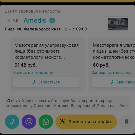
ЦЕНТР ЗДОРОВЬЯ И КРАСОТЫ
Amedis
5.0
Лида, ул. Железнодорожная, 12
с 09:00
Мезотерапия ультразвуковая
Мезотерапия ультр
лица (без стоимости
лица и шеи (без с
косметологического
косметологическо
препарата), насадка r-sonic
препарата), насадк
61,48 руб.
60 руб.
Запись по телефону
Запись по телефону
Записаться
Записать
Отзыв
.
Хочу выразить большую благодарность врачу-
косметологу Синкевич Наталье Валерьевне! Делала
Еще
фотоомоложение лица на новом аппарате и осталась
довольна результатом от процедуры. С лица ушли
пигментные пятна, мелкие сосуды и в целом моё лицо
Записаться онлайн
посветлело, а мелкие морщинки стали не так заметны.