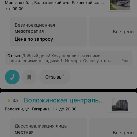
Минская обл., Воложинский р-н, Раковский сельсовет, 24
с 09:00
Безинъекционная
мезотерапия
Все цены
Цена по запросу
Отзыв
.
Добрый день! Хочу поделиться своими
впечатлениями от отдыха: 1) Номера. Очень уютно.
Еще
Удобные кровати, прекрасный вид из окна. 2) Питание.
Вкусно, недорого(если сравнить с городом), но при
этом, правда, вкусно! 3) Спа - супер-супер-супер!
3
Отзывы
Ритуал для тела меня привел в восторг. Ну и
возможность провести 1.5 часа в аквазоне тоже
приятно. Мне понравился хамам, мужчине сауна.
Спасибо! Желаю Вам успехов и процветания.
Воложинская центральная районная больница
3.3
Воложин, ул. Гагарина, 1
до 20:00
Дарсонвализация лица
местная
Все цены