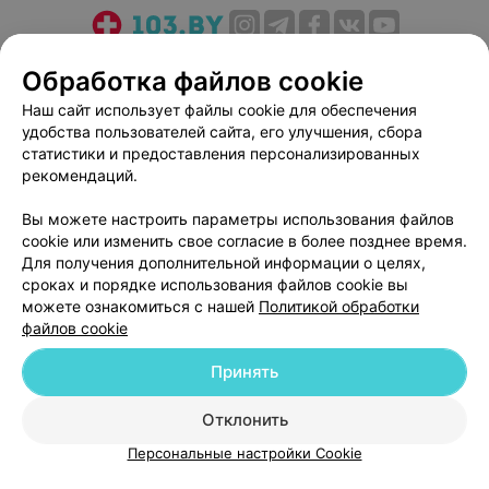
О проекте
Новости проекта
Размещение рекламы
Обработка файлов cookie
Медицинский маркетинг
Публичный договор
Наш сайт использует файлы cookie для обеспечения
Пользовательское соглашение
Способы оплаты
удобства пользователей сайта, его улучшения, сбора
Вакансии
Партнеры
статистики и предоставления персонализированных
рекомендаций.
Написать руководителю 103.by
Написать в поддержку
Вы можете настроить параметры использования файлов
cookie или изменить свое согласие в более позднее время.
Персональные настройки cookie
Для получения дополнительной информации о целях,
Обработка персональных данных
сроках и порядке использования файлов cookie вы
можете ознакомиться с нашей
Политикой обработки
файлов cookie
Принять
Отклонить
© 2026 ООО «Артокс Лаб», УНП 191700409
| 220012, Республика Беларусь,
г. Минск, улица Толбухина, 2, пом. 16 | help@103.by
Персональные настройки Cookie
Служба поддержки
+375 291212755