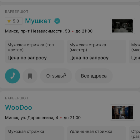
БАРБЕРШОП
Мушкет
5.0
Минск, пр-т Независимости, 53
до 21:00
Мужская стрижка (топ-
Мужская стрижка
Муж
мастер)
(мастер)
(ма
Цена по запросу
Цена по запросу
Цен
3
Отзывы
Все адреса
БАРБЕРШОП
WooDoo
Минск, ул. Дорошевича, 4
до 21:00
Мужская стрижка
Удлиненная стрижка
Стр
(ра