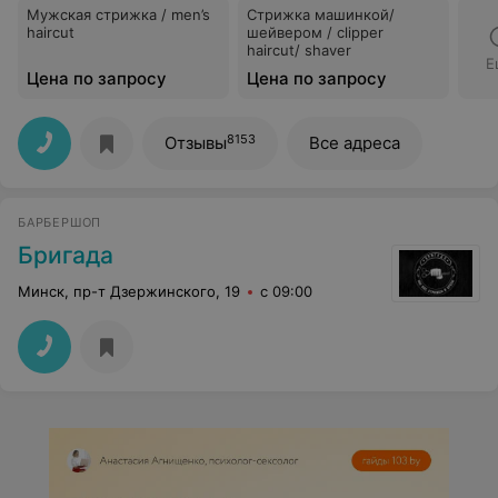
Мужская стрижка / men’s
Стрижка машинкой/
haircut
шейвером / clipper
haircut/ shaver
Е
Цена по запросу
Цена по запросу
8153
Отзывы
Все адреса
БАРБЕРШОП
Бригада
Минск, пр-т Дзержинского, 19
с 09:00