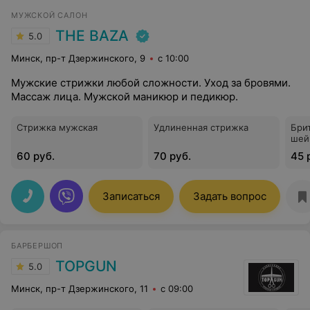
МУЖСКОЙ САЛОН
THE BAZA
5.0
Минск, пр-т Дзержинского, 9
с 10:00
Мужские стрижки любой сложности. Уход за бровями.
Массаж лица. Мужской маникюр и педикюр.
Стрижка мужская
Удлиненная стрижка
Бри
шей
60 руб.
70 руб.
45 
Записаться
Задать вопрос
БАРБЕРШОП
TOPGUN
5.0
Минск, пр-т Дзержинского, 11
с 09:00