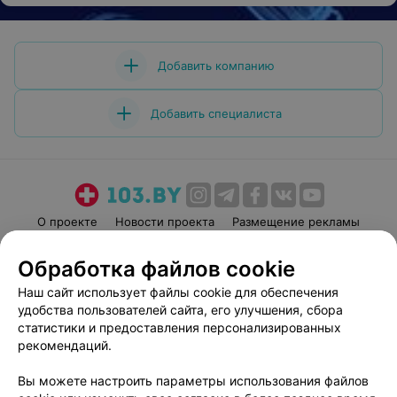
Добавить компанию
Добавить специалиста
О проекте
Новости проекта
Размещение рекламы
Медицинский маркетинг
Публичный договор
Обработка файлов cookie
Пользовательское соглашение
Способы оплаты
Наш сайт использует файлы cookie для обеспечения
Вакансии
Партнеры
удобства пользователей сайта, его улучшения, сбора
Написать руководителю 103.by
статистики и предоставления персонализированных
рекомендаций.
Написать в поддержку
Персональные настройки cookie
Вы можете настроить параметры использования файлов
Обработка персональных данных