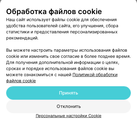
Обработка файлов cookie
О проекте
Новости проекта
Размещение рекламы
Наш сайт использует файлы cookie для обеспечения
удобства пользователей сайта, его улучшения, сбора
Медицинский маркетинг
Публичный договор
статистики и предоставления персонализированных
Пользовательское соглашение
Способы оплаты
рекомендаций.
Вакансии
Партнеры
Вы можете настроить параметры использования файлов
Написать руководителю 103.by
cookie или изменить свое согласие в более позднее время.
Написать в поддержку
Для получения дополнительной информации о целях,
сроках и порядке использования файлов cookie вы
Персональные настройки cookie
можете ознакомиться с нашей
Политикой обработки
Обработка персональных данных
файлов cookie
Принять
Отклонить
Персональные настройки Cookie
© 2026 ООО «Артокс Лаб», УНП 191700409
| 220012, Республика Беларусь,
г. Минск, улица Толбухина, 2, пом. 16 | help@103.by
Служба поддержки
+375 291212755