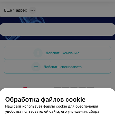
Ещё 1 адрес
Добавить компанию
Добавить специалиста
Обработка файлов cookie
О проекте
Новости проекта
Размещение рекламы
Медицинский маркетинг
Публичный договор
Наш сайт использует файлы cookie для обеспечения
удобства пользователей сайта, его улучшения, сбора
Пользовательское соглашение
Способы оплаты