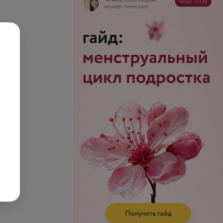
rame White» (вс—чт)
Дом «А-frame White» (пт—сб)
запросу
Цена по запросу