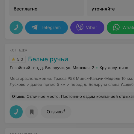
бесплатно
уточняйте
Telegram
Viber
What
КОТТЕДЖ
Белые ручьи
5.0
Логойский р-н, д. Беларучи, ул. Минская, 2
Круглосуточно
Месторасположение
:
Трасса Р58 Минск-Калачи-Мядель 10 км. 
Лусково > далее прямо 5 км > перед д. Беларучи слева Усадь
Отзыв
.
Отличное место. Постоянно ездим компанией отдыхать
6
Отзывы