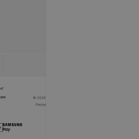
нг
сии
© 2026 ООО «Артокс Лаб», УНП 191700409
| 220012,
Республика Беларусь, г. Минск, улица Толбухина, 2,
пом. 16 | help@103.by
Служба поддержки
+375 291212755