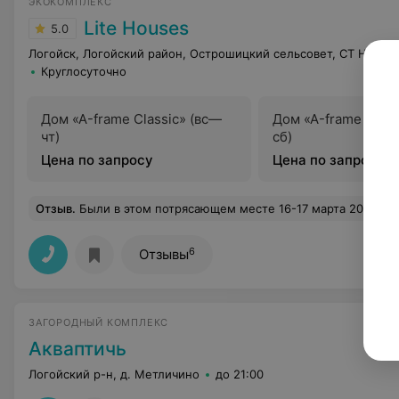
ЭКОКОМПЛЕКС
Lite Houses
5.0
Логойск, Логойский район, Острошицкий сельсовет, СТ Надеж
Круглосуточно
Дом «А-frame Classic» (вс—
Дом «А-frame Class
чт)
сб)
Цена по запросу
Цена по запросу
Отзыв
.
Были в этом потрясающем месте 16-17 марта 2026 . Дом Classic. Хочу сказать, что все продумано до мелочей. Такой красивый интерьер , каждая деталь уместна. А баня с панорамным окном вообще шикарна, купель с подсветкой и огоньками со
6
Отзывы
ЗАГОРОДНЫЙ КОМПЛЕКС
Акваптичь
Логойский р-н, д. Метличино
до 21:00