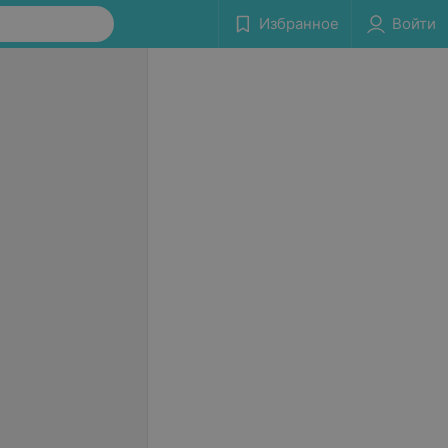
Избранное
Войти
еский тур «Basic
Романтический тур«Standard
оимость указана для
tour» (стоимость указана для