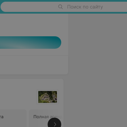
Поиск по сайту
та
Полная аренда зала
Романтич
tour» (ст