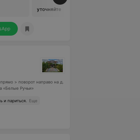
одного г
двухмест
уточняйте
от 380 ру
sApp
прямо > поворот направо на д.
ба «Белые Ручьи»
 и париться.
Еще