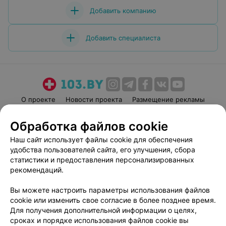
Добавить компанию
Добавить специалиста
О проекте
Новости проекта
Размещение рекламы
Медицинский маркетинг
Публичный договор
Обработка файлов cookie
Пользовательское соглашение
Способы оплаты
Наш сайт использует файлы cookie для обеспечения
Вакансии
Партнеры
удобства пользователей сайта, его улучшения, сбора
Написать руководителю 103.by
статистики и предоставления персонализированных
рекомендаций.
Написать в поддержку
Персональные настройки cookie
Вы можете настроить параметры использования файлов
Обработка персональных данных
cookie или изменить свое согласие в более позднее время.
Для получения дополнительной информации о целях,
сроках и порядке использования файлов cookie вы