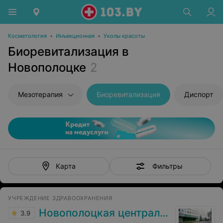
Косметология
•
Инъекционная
•
Уколы красоты
Биоревитализация в
Новополоцке
2
Мезотерапия
Биоревитализация
Диспорт
Фильтры
Карта
УЧРЕЖДЕНИЕ ЗДРАВООХРАНЕНИЯ
Новополоцкая центральная городская больница
3.9