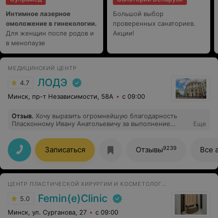
скрупулёзностью, прошла каждую зону: скулы,
подглазничную область, носогубный треугольник — ни
Интимное лазерное
Большой выбор
один миллиметр не остался без внимания. Отдельное
омоложение в гинекологии.
восхищение — процедура Morpheus 8. Впечатления от
проверенных санаториев.
процедуры превзошли все ожидания. Лицо
Для женщин после родов и
Акции!
разгладилось, кожа подтянулась, брыльки
в менопаузе
уменьшились
МЕДИЦИНСКИЙ ЦЕНТР
ЛОДЭ
4.7
Минск, пр-т Независимости, 58А
с 09:00
Отзыв
.
Хочу выразить огромнейшую благодарность
Пласконному Ивану Анатольевичу за выполнение
Еще
отличной работы: блефаропластика верхних и нижних
век, которая проводилась 15 января 2021 года,
21.01.2021 биоревитализация губ. Потрясающий врач,
9239
Записаться
Отзывы
Все 
высокий профессионал! Настолько врач вдохновил
своим позитивом и золотыми руками! Хочу выразить
огромную благодарность операционному блоку, всему
коллективу за их труд и профессионализм! Всем
ЦЕНТР ПЛАСТИЧЕСКОЙ ХИРУРГИИ И КОСМЕТОЛОГИИ
огромное спасибо!
Femin(e)Clinic
5.0
Минск, ул. Сурганова, 27
с 09:00