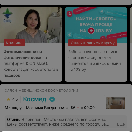
проходят вообще безболезненно и не остается следов!
Это просто чудо какое-то, все максимально комфортно
и приятно. Эффект от ультразвукового смас-лифтинга,
конечно, сложно описать словами. Просто ох и ах!
Прошло 4 месяца после процедуры, овал шикарный,
ушли брыли, кожа плотная, упругая! Я счастлива
попасть в руки такого супер-врача, специалиста с
больший буквы, как Наталья Константиновна.
Криница
Онлайн-запись к врачу
Фотоомоложение и
Забота о здоровье: поиск
фотолечение
кожи
на
специалистов, отзывы
платформе ICON MaxG.
пациентов и запись онлайн
Консультация косметолога
в
на 103.by
подарок
!
САЛОН МЕДИЦИНСКОЙ КОСМЕТОЛОГИИ
Космед
4.5
Минск, ул. Максима Богдановича, 56
с 09:00
Отзыв
.
Я доволен. Место без пафоса, всё скромно.
Цены соответствуют, ниже среднего по городу. За
Еще
площади и интерьер не переплачиваешь. Всё удалили