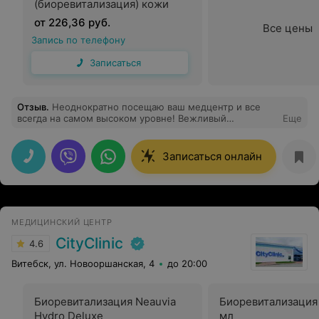
(биоревитализация) кожи
от 226,36 руб.
Все цены
Запись по телефону
Записаться
Отзыв
.
Неоднократно посещаю ваш медцентр и все
всегда на самом высоком уровне! Вежливый
Еще
медперсонал, хорошее обслуживание, везде чисто и
аккуратно. Хочу поблагодарить крутого специалиста
Усандру Артура Аркадьевича за его профессионализм,
Записаться онлайн
всегда подробно все объясняет и подробно отвечает
на мои вопросы. Рекомендую!
МЕДИЦИНСКИЙ ЦЕНТР
CityClinic
4.6
Витебск, ул. Новооршанская, 4
до 20:00
Биоревитализация Neauvia
Биоревитализация 
Hydro Deluxe
мл