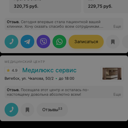
320,75 руб.
229,75 руб.
Отзыв
.
Сегодня впервые стала пациенткой вашей
клиники. Хочу сказать спасибо всем сотрудникам.
Еще
Очень приветливый и улибчивый персонал! Особую
признательность хочу выразить врачу Захаровой
Наталье Александровне за её профессионализм и
Записаться
внимательное отношение к пациентам! Обязательно
буду советовать вашу клинику своим близким, друзьям
и знакомым. Спасибо вам за вашу работу!
МЕДИЦИНСКИЙ ЦЕНТР
Медилюкс сервис
4.9
Витебск, ул. Чкалова, 50/2
до 18:00
Отзыв
.
Посещала этот центр и осталась по-
настоящему довольна абсолютно всем!
Еще
53
Отзывы