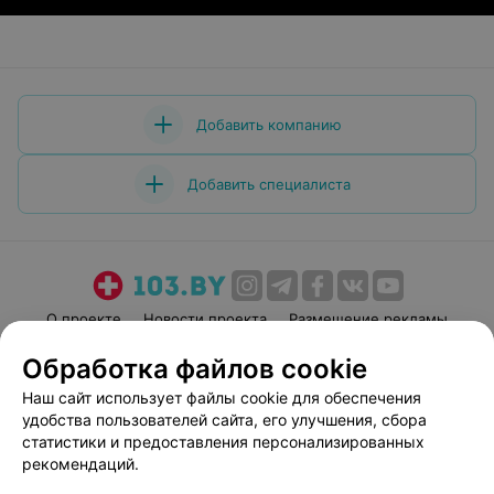
Добавить компанию
Добавить специалиста
О проекте
Новости проекта
Размещение рекламы
Медицинский маркетинг
Публичный договор
Обработка файлов cookie
Пользовательское соглашение
Способы оплаты
Наш сайт использует файлы cookie для обеспечения
Вакансии
Партнеры
удобства пользователей сайта, его улучшения, сбора
статистики и предоставления персонализированных
Написать руководителю 103.by
рекомендаций.
Написать в поддержку