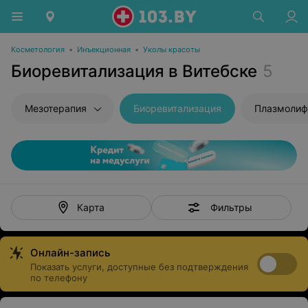
Косметология
•
Инъекционная
•
Уколы красоты
Биоревитализация в Витебске
5
Мезотерапия
Биоревитализация
Плазмолиф
Фильтры
Карта
Онлайн-запись
Показать услуги, доступные без подтверждения
по телефону