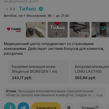
МЕДИЦИНСКИЙ ЦЕНТР
ТиАмо
5.0
Витебск, пр-т Московский, 86
до 21:00
Медицинский центр сотрудничает со страховыми
компаниями. Действует система бонусов для клиентов,
рассрочки.
Биоревитализация кожи
Биоревитализация
(Regenyal BIOREGEN 1 ml)
LONG LASTING
343,17 руб.
565,66 руб.
Отзыв
.
Процедура биоревитализации (преорбитальная
область) прошла максимально комфортно, следов от
Еще
уколов на тонкой коже под глазами почти не видно,
отёк к вечеру прошёл. На 8 марта заранее отменила
все выходы, боясь, что уколовшись 7го буду выглядеть
36
Записаться
Отзывы