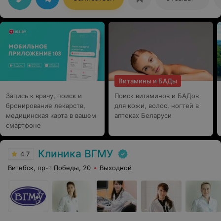
не лучшим образом, сейчас вижу, что можно уже
завтра (на следующий после процедуры день)
выходить "в свет". Спасибо, Сергей Геннадьевич,
максимально комфортный и профессиональный доктор
Витамины и БАДы
Запись к врачу, поиск и
Поиск витаминов и БАДов
бронирование лекарств,
для кожи, волос, ногтей в
медицинская карта в вашем
аптеках Беларуси
смартфоне
Клиника ВГМУ
4.7
Витебск, пр-т Победы, 20
Выходной