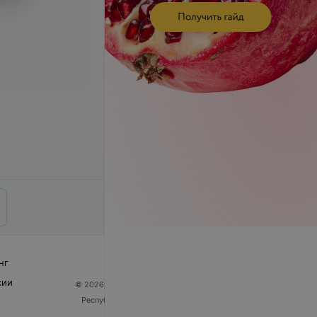
нг
сии
© 2026 ООО «Артокс Лаб», УНП 191700409
| 220012,
Республика Беларусь, г. Минск, улица Толбухина, 2,
пом. 16 | help@103.by