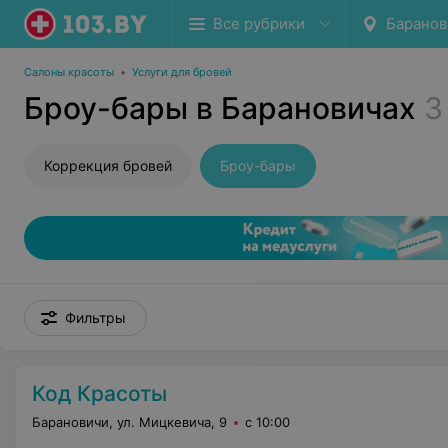
Все рубрики
Баранов
Салоны красоты
•
Услуги для бровей
Броу-бары в Барановичах
3
Коррекция бровей
Броу-бары
Фильтры
Код Красоты
Барановичи, ул. Мицкевича, 9
с 10:00