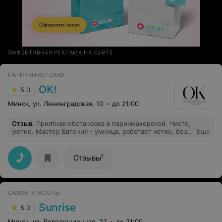
ЭФФЕКТИВНАЯ РЕКЛАМА НА САЙТЕ
ПАРИКМАХЕРСКАЯ
ОК!
5.0
Минск, ул. Ленинградская, 10
до 21:00
Отзыв
.
Приятная обстановка в парикмахерской. Чисто,
уютно. Мастер Евгения - умница, работает четко, без
Еще
суеты. Благодаря ее работе я ушла красивой и
уверенной в себе женщиной. Что еще нужно?
Спасибо, Евгения.
1
Отзывы
САЛОН КРАСОТЫ
Sunrise
5.0
Минск, ул. Революционная, 22
до 21:00