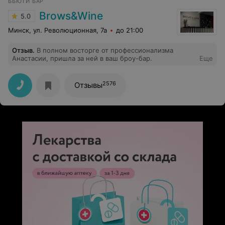
БЬЮТИ БАР
моё сообщение прочитали и не ответили. Ну просто
позор, а не салон, я считаю) Скрины этого безобразия
Brows&Wine
5.0
прикрепила)
Минск, ул. Революционная, 7а
до 21:00
Отзыв
.
В полном восторге от профессионализма
Анастасии, пришла за ней в ваш броу-бар.
Еще
2576
Отзывы