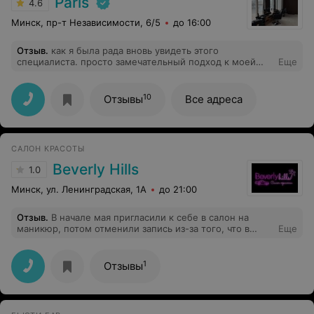
Paris
4.6
Минск, пр-т Независимости, 6/5
до 16:00
Отзыв
.
как я была рада вновь увидеть этого
специалиста. просто замечательный подход к моей
Еще
коже,а микротоки -это моя главная любовь
10
Отзывы
Все адреса
САЛОН КРАСОТЫ
Beverly Hills
1.0
Минск, ул. Ленинградская, 1А
до 21:00
Отзыв
.
В начале мая пригласили к себе в салон на
маникюр, потом отменили запись из-за того, что в
Еще
день записи у них будет проверка, перенесли на 29.05,
но и там не срослось, в день процедуры написали, что
мастер буквально только что получила ожог и уехала в
1
Отзывы
больницу, перенесли на конец июня, когда я
напомнила о себе, мне сказали, что мастер ушла в
отпуск и когда выйдет, мне напишут сами. В итоге
сегодня 4 августа, я сама написала на страницу салона,