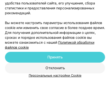
удобства пользователей сайта, его улучшения, сбора
Минск, пр-т Независимости, 28
до 21:00
статистики и предоставления персонализированных
рекомендаций.
Все адреса
Вы можете настроить параметры использования файлов
cookie или изменить свое согласие в более позднее время.
Для получения дополнительной информации о целях,
сроках и порядке использования файлов cookie вы
можете ознакомиться с нашей
Политикой обработки
файлов cookie
Добавить компанию
Принять
Добавить специалиста
Отклонить
Персональные настройки Cookie
О проекте
Новости проекта
Размещение рекламы
Медицинский маркетинг
Публичный договор
Пользовательское соглашение
Способы оплаты