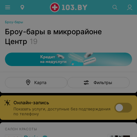
Броу-бары
Броу-бары в микрорайоне
Центр
19
Фильтры
Карта
Онлайн-запись
Показать услуги, доступные без подтверждения
по телефону
САЛОН КРАСОТЫ