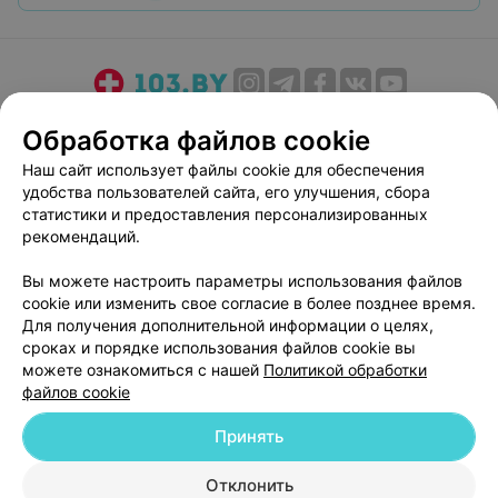
О проекте
Новости проекта
Размещение рекламы
Обработка файлов cookie
Медицинский маркетинг
Публичный договор
Наш сайт использует файлы cookie для обеспечения
Пользовательское соглашение
Способы оплаты
удобства пользователей сайта, его улучшения, сбора
Вакансии
Партнеры
статистики и предоставления персонализированных
рекомендаций.
Написать руководителю 103.by
Написать в поддержку
Вы можете настроить параметры использования файлов
cookie или изменить свое согласие в более позднее время.
Персональные настройки cookie
Для получения дополнительной информации о целях,
Обработка персональных данных
сроках и порядке использования файлов cookie вы
можете ознакомиться с нашей
Политикой обработки
файлов cookie
Принять
Отклонить
© 2026 ООО «Артокс Лаб», УНП 191700409
| 220012, Республика Беларусь,