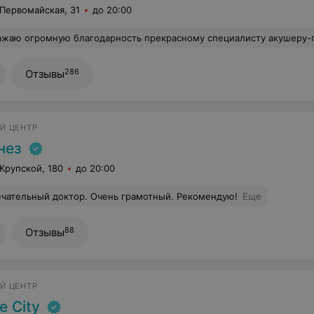
 Первомайская, 31
до 20:00
омную благодарность прекрасному специалисту акушеру-гинекологу Карукиной Т.В. Очень вежливый и внимательный врач. УЗИ по беременности делаю только у неё. Рекомендую
286
Отзывы
Й ЦЕНТР
нез
 Крупской, 180
до 20:00
чательный доктор. Очень грамотный. Рекомендую!
Еще
88
Отзывы
Й ЦЕНТР
fe City