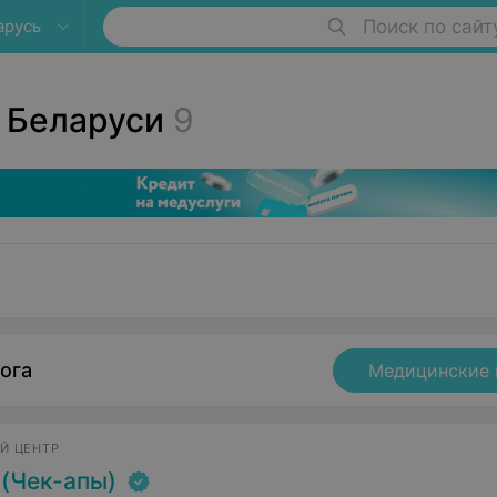
арусь
Поиск по сайт
 Беларуси
9
ога
Медицинские 
Й ЦЕНТР
y (Чек-апы)