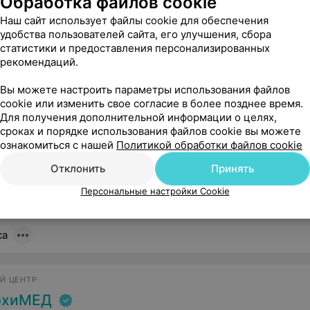
Обработка файлов cookie
Наш сайт использует файлы cookie для обеспечения
338
удобства пользователей сайта, его улучшения, сбора
Отзывы
статистики и предоставления персонализированных
рекомендаций.
Й ЦЕНТР
Вы можете настроить параметры использования файлов
cookie или изменить свое согласие в более позднее время.
сана
Для получения дополнительной информации о целях,
огилевская, 5/1
до 21:00
сроках и порядке использования файлов cookie вы можете
ознакомиться с нашей
Политикой обработки файлов cookie
иятное обслуживание. Грамотно подходит к лечению, оценивая пользу и риски,доброжелательно относится к пациентам,отвечает на вс
Отклонить
Принять
1299
Записаться онлайн
Отзывы
Все адр
Персональные настройки Cookie
са
Й ЦЕНТР
рхиМЕД