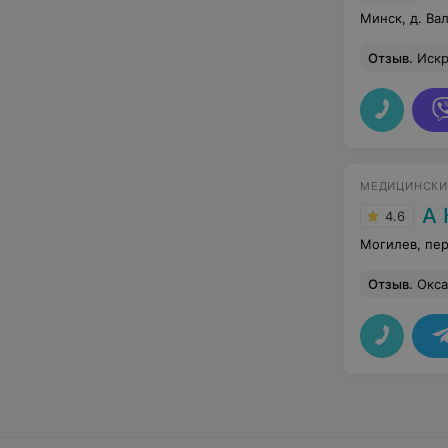
Минск, д. Ва
Отзыв
.
Искренне благодарю Ольгу за профессионализм, чуткость и
МЕДИЦИНСКИ
А 
4.6
Могилев, пер
Отзыв
.
Оксана Григорь