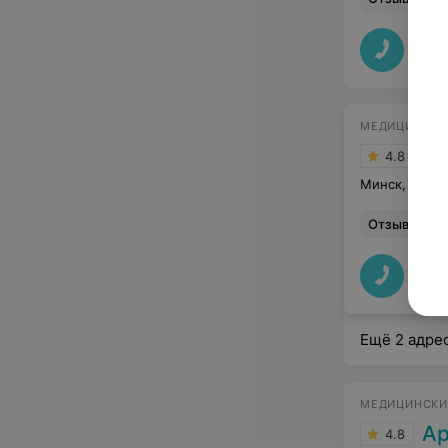
МЕДИЦИНСКИ
Эк
4.8
Минск, ул. М
Отзыв
.
Очень пр
Ещё 2 адре
МЕДИЦИНСКИ
А
4.8