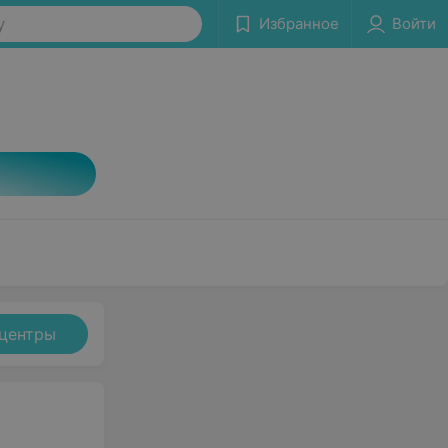
у
Избранное
Войти
центры