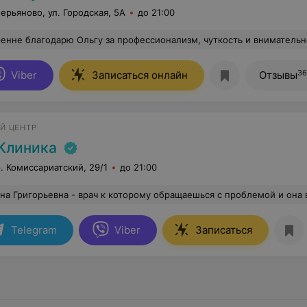
лерьяново, ул. Городская, 5А
до 21:00
 внимательное отношение ко мне. Мне было особенно ценно, что Ольга рассматривала ситуацию не поверхностно, а глубоко проанализировала все симптомы и обстоятельства, обращая внимание даже на те детали, которые многим могут показаться незначительными. Такой подход вызвал у меня большое доверие! На приёме чувствовалась искренняя заинтересованность в том, чтобы разобраться в причине проблемы и найти ответы даже на самые сложные вопросы. Ольга внимательно выслушивает и осматривает, подробно объясняет свои выводы и не оставляет без внимания ни одной важной детали. И в отличие от других неврологов, которые развели руками и не смогли помочь - Ольга нашла ответ на мой сложный вопрос. Спасибо за индивидуальный подход, высокий профессионализм и стремление докопаться до истины. Такие специалисты встречаются ре
36
Viber
Записаться онлайн
Отзывы
Й ЦЕНТР
Клиника
. Комиссариатский, 29/1
до 21:00
евна - врач к которому обращаешься с проблемой и она всегда поможет найти правильное и эффективное лечение. Её доступные объяснения и правильно подобранное лечение, всегда имеют результат! От всей души благодарю о
Telegram
Viber
Записаться