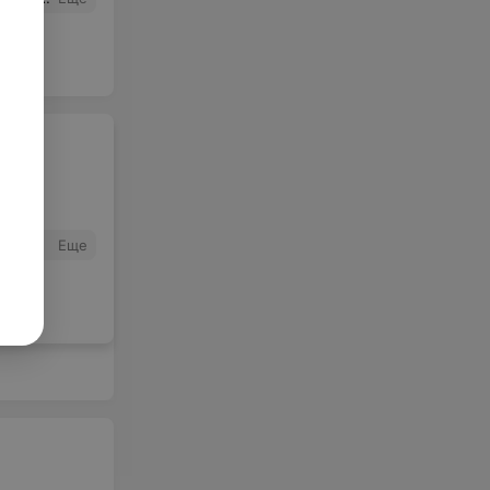
е вопросы
Еще
еса