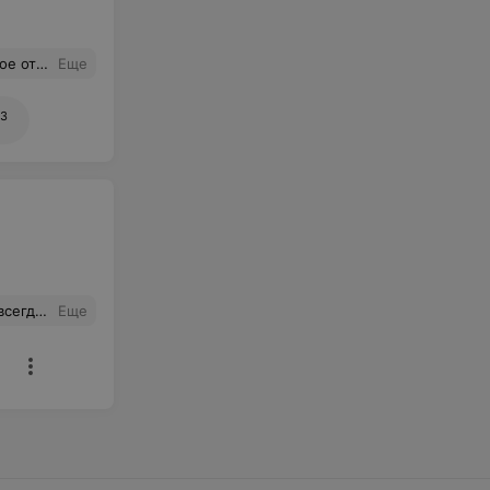
дко. Искренне рекомендую и от всей души благодарю за помощь.
Еще
3
казанную помощь!
Еще