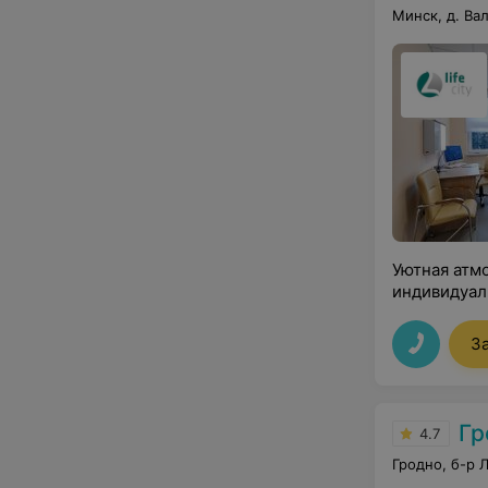
Минск, д. Ва
Уютная атм
индивидуал
З
Гр
4.7
Гродно, б-р 