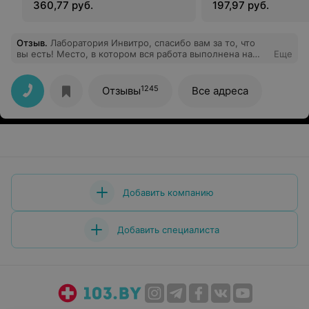
360,77 руб.
197,97 руб.
Отзыв
.
Лаборатория Инвитро, спасибо вам за то, что
вы есть! Место, в котором вся работа выполнена на
Еще
высоком уровне, предоставленная информация
доступна и понятна. Отдельно хочется выразить слова
благодарности администратору Елене! Несмотря на
1245
Отзывы
Все адреса
большое количество вопросов, Вы оперативно и
корректно дали ответ на каждый. Спасибо за Вашу
отзывчивость, компетентность и профессионализм!
Добавить компанию
Добавить специалиста