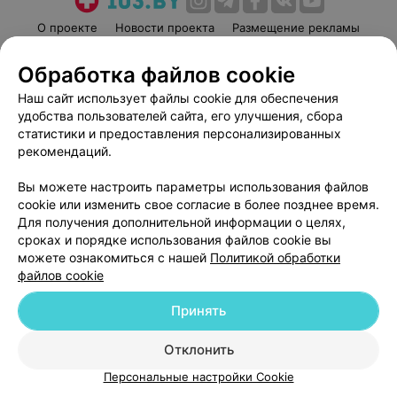
О проекте
Новости проекта
Размещение рекламы
Медицинский маркетинг
Публичный договор
Обработка файлов cookie
Пользовательское соглашение
Способы оплаты
Наш сайт использует файлы cookie для обеспечения
Вакансии
Партнеры
удобства пользователей сайта, его улучшения, сбора
Написать руководителю 103.by
статистики и предоставления персонализированных
рекомендаций.
Написать в поддержку
Персональные настройки cookie
Вы можете настроить параметры использования файлов
Обработка персональных данных
cookie или изменить свое согласие в более позднее время.
Для получения дополнительной информации о целях,
сроках и порядке использования файлов cookie вы
можете ознакомиться с нашей
Политикой обработки
файлов cookie
Принять
© 2026 ООО «Артокс Лаб», УНП 191700409
| 220012, Республика Беларусь,
г. Минск, улица Толбухина, 2, пом. 16 | help@103.by
Отклонить
Служба поддержки
+375 291212755
Персональные настройки Cookie