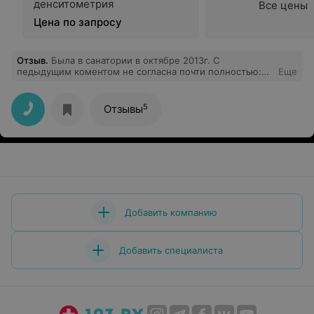
денситометрия
Все цены
Цена по запросу
Отзыв
.
Была в санатории в октябре 2013г. С
педыдущим коментом не согласна почти полностью:
Еще
питание нормальное (единственно, для мужчин,
возможно, низкокаллорийно), персонал приветливый,
доброжелательный и вполне профессиональный. Для
5
Отзывы
женщин много приятных и полезных спа-процедур. В
этом 2014г. опять постараюсь туда попасть. А вообще,
возьму на себя смелость дать совет: как Вы к людям -
так и люди к Вам.
Добавить компанию
Добавить специалиста