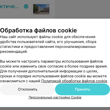
 реабилитаци»
исты. Я доверяю свое здоровье врачам вашей клиники!
Еще
Обработка файлов cookie
 адреса
Наш сайт использует файлы cookie для обеспечения
удобства пользователей сайта, его улучшения, сбора
статистики и предоставления персонализированных
рекомендаций.
Вы можете настроить параметры использования файлов
cookie или изменить свое согласие в более позднее время.
Для получения дополнительной информации о целях,
сроках и порядке использования файлов cookie вы можете
не было видно на 5 КТ и МРТ а так же Пэт КТ это дорогого стоит это дорогого стоит!
Еще
ознакомиться с нашей
Политикой обработки файлов cookie
Отклонить
Принять
Персональные настройки Cookie