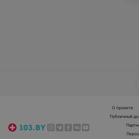
О проекте
Публичный до
Партн
Персо