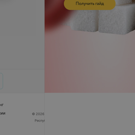
нг
сии
© 2026 ООО «Артокс Лаб», УНП 191700409
| 220012,
Республика Беларусь, г. Минск, улица Толбухина, 2,
пом. 16 | help@103.by
Служба поддержки
+375 291212755