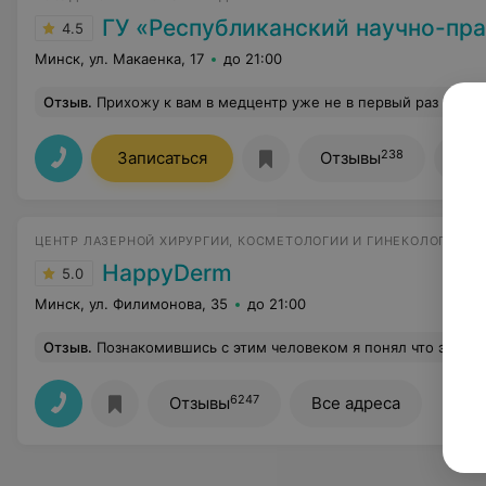
ГУ «Республиканский научно-практический центр медицинской экспертизы и
4.5
Минск, ул. Макаенка, 17
до 21:00
Отзыв
.
Прихожу к вам в медцентр уже не в первый раз и все очень нравится. Хорошее обслуживание, очень квалифицированные специал
238
Записаться
Отзывы
Все
ЦЕНТР ЛАЗЕРНОЙ ХИРУРГИИ, КОСМЕТОЛОГИИ И ГИНЕКОЛОГИИ
HappyDerm
5.0
Минск, ул. Филимонова, 35
до 21:00
Отзыв
.
Познакомившись с этим человеком я понял что это профессионал своего дела! Низкий поклон вам Алексей Михайлович за то что вы делаете на высоком уровне! Обнаружить при онкологии метастазы которых 
6247
Отзывы
Все адреса