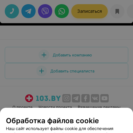
Записаться
Добавить компанию
Добавить специалиста
О проекте
Новости проекта
Размещение рекламы
Медицинский маркетинг
Публичный договор
Обработка файлов cookie
Пользовательское соглашение
Способы оплаты
Наш сайт использует файлы cookie для обеспечения
Вакансии
Партнеры