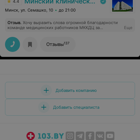
Минский клинический консультативно-диагностический центр
4.4
Минск, ул. Семашко, 10
до 21:00
Отзыв
.
Хочу выразить слова огромной благодарности
команде медицинских работников МККДЦ за
Еще
проведение процедуры колоноскопии под
внутривенным наркозом, анестезиологу Егору
Андреевичу, доктору-эндоскописту Наталье Ивановне,
137
Отзывы
медицинским сёстрам и анестезиту Ольге Францевне.
Большое спасибо Вам за безболезненное,
качественное и аккуратное проведение такой сложной
медпроцедуры и заботливое отношение к пациентам!
Добавить компанию
Добавить специалиста