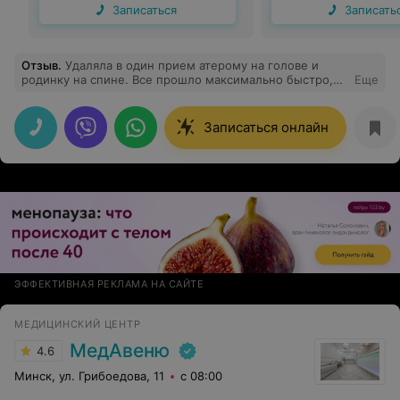
Записаться
Записать
Отзыв
.
Удаляла в один прием атерому на голове и
родинку на спине. Все прошло максимально быстро,
Еще
легко, с поддержкой медсестры и доктора. Хочу
отметить золотые руки: удаляла вечером, ночью
спокойно спала без болеутоляющих. Через неделю
Записаться онлайн
сняли швы. Все идеально. Отдельное спасибо за
ювелирную работу. Несмотря на размер атеромы,
доктор Егор Рябков не брил волосы, сделал
минимальный разрез с одним швом.
ЭФФЕКТИВНАЯ РЕКЛАМА НА САЙТЕ
МЕДИЦИНСКИЙ ЦЕНТР
МедАвеню
4.6
Минск, ул. Грибоедова, 11
с 08:00