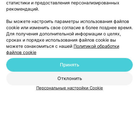
статистики и предоставления персонализированных
Минск, пр-т Независимости, 64
Выходной
интервалы между сеансами не увеличивались. К
рекомендаций.
сожалению, мне ни разу не предложили обсудить
тактику, рассмотреть альтернативы (другие лазеры),
сделать перерыв. Врача не смутило отсутствие
Вы можете настроить параметры использования файлов
прогресса. Сменила клинику, аппарат, оставила отзыв.
cookie или изменить свое согласие в более позднее время.
Поступил звонок из клиники, в ходе которого в
Для получения дополнительной информации о целях,
неконструктивной форме на меня переложили всю
ответственность. Считаю важным это рассказать,
сроках и порядке использования файлов cookie вы
чтобы другие клиенты не проходили зря долгий и
можете ознакомиться с нашей
Политикой обработки
дорогостоящий курс.
файлов cookie
Принять
Добавить компанию
Отклонить
Добавить специалиста
Персональные настройки Cookie
О проекте
Новости проекта
Размещение рекламы
Медицинский маркетинг
Публичный договор
Пользовательское соглашение
Способы оплаты