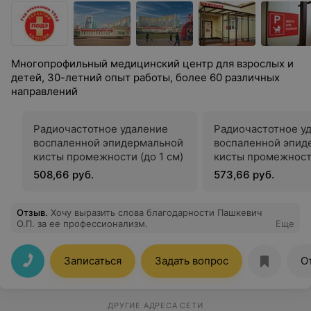
Многопрофильный медицинский центр для взрослых и
детей, 30-летний опыт работы, более 60 различных
направлений
Радиочастотное удаление
Радиочастотное у
воспаленной эпидермальной
воспаленной эпид
кисты промежности (до 1 см)
кисты промежности
2 см)
508,66 руб.
573,66 руб.
Отзыв
.
Хочу выразить слова благодарности Пашкевич
О.П. за ее профессионализм.
Еще
Записаться
Задать вопрос
О
ДРУГИЕ АДРЕСА СЕТИ