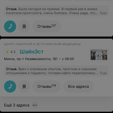
клетчатки, мягких тканей
классическим способом (1
Отзыв
.
Была сегодня на приеме. В первый раз в жизни
посетила проктолога, очень боялась. Очень рада, что
Еще
образование)
попала именно к Сопичу Дмитрию Юрьевичу.
Безболезненный осмотр, все аккуратно, на все мои
вопросы (может даже и глупые)ответил, дал
137
Отзывы
рекомендации. Хороший доктор , хороший человек.
Спасибо Дмитрию Юрьевичу и его медсестре за
прием.
ЦЕНТР ЛАЗЕРНОЙ И ЭСТЕТИЧЕСКОЙ МЕДИЦИНЫ
ШайнЭст
4.3
Минск, пр-т Независимости, 181
с 09:00
Отзыв
.
Врач с огромным опытом, простым и хорошим
отношением к пациенту, готовая найти первопричину
Еще
проблемы, думать и ее решать. А не лечить по
протоколу и разводить руками, потому что не работает.
Огромная благодарность, поверьте, мне очень есть с
179
Отзывы
Все адреса
кем сравнить. Прошла лучших врачей Минска и
профессора.
Ещё 3 адреса