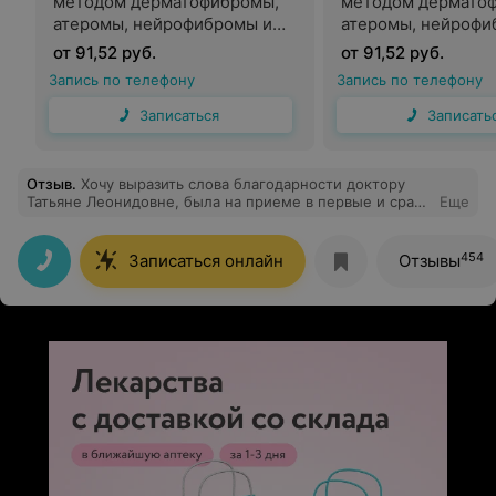
методом дерматофибромы,
методом дермато
атеромы, нейрофибромы и
атеромы, нейрофи
др. хирургом
др. онкологом
от 91,52 руб.
от 91,52 руб.
Запись по телефону
Запись по телефону
Записаться
Записать
Отзыв
.
Хочу выразить слова благодарности доктору
Татьяне Леонидовне, была на приеме в первые и сразу
Еще
же положительные эмоции. Доктор умеет выслушать
и успокоить! Спасибо вам большое!
454
Записаться онлайн
Отзывы