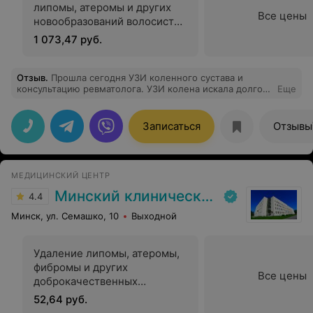
липомы, атеромы и других
Все цены
новообразований волосистой
части головы
1 073,47 руб.
Отзыв
.
Прошла сегодня УЗИ коленного сустава и
консультацию ревматолога. УЗИ колена искала долго,
Еще
делают его единичные медцентры. Спасибо врачу УЗИ
Светлане Васильевне Цыганчук за диагностику! Про
ревматолога Галину Геннадьевну Степанюк хочется
Записаться
Отзывы
сказать отдельно. Внимательная. ОООчень
профессиональная. Понимает, что ты хочешь сказать.
Объяснила, какое будет дообследование и что делаем
потом. Взяла анализ жидкости из сустава, буду ждать
МЕДИЦИНСКИЙ ЦЕНТР
результат и снова на прием в Имред!! Спасибо
огромное медицинскому центру за таких
Минский клинический консультативно-диагностический центр
4.4
замечательных врачей!егодня УЗИ коленного сустава и
консультацию ревматолога. УЗИ колена искала долго,
Минск, ул. Семашко, 10
Выходной
делают его единичные медцентры.
Удаление липомы, атеромы,
фибромы и других
Все цены
доброкачественных
образований кожи,
52,64 руб.
подкожной жировой