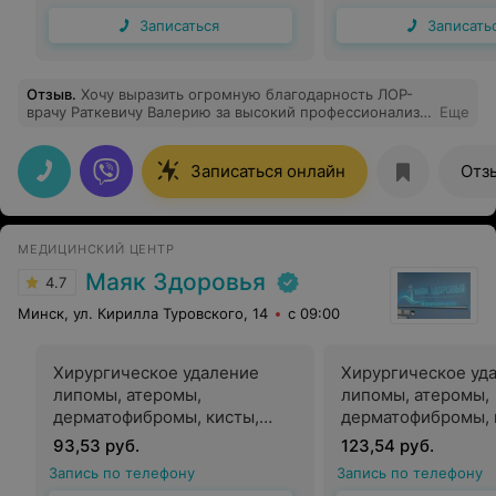
до 1 см
от 1 см до 2 см
Записаться
Записать
Отзыв
.
Хочу выразить огромную благодарность ЛОР-
врачу Раткевичу Валерию за высокий профессионализм
Еще
и проявленную внимательность во время лечения
отита моей внучки. Врач очень внимательно и
тщательно проводил осмотр, по мере необходимости
Записаться онлайн
Отз
менял лечение. Благодаря Валерия, девочка
выздоровела после месячного безрезультатного
лечения. Это врач от Бога, золотые руки, светлая душа!
МЕДИЦИНСКИЙ ЦЕНТР
Маяк Здоровья
4.7
Минск, ул. Кирилла Туровского, 14
с 09:00
Хирургическое удаление
Хирургическое уд
липомы, атеромы,
липомы, атеромы,
дерматофибромы, кисты,
дерматофибромы, 
гемангиомы до 1 см
гемангиомы от 1 д
93,53 руб.
123,54 руб.
хирургом
хирургом
Запись по телефону
Запись по телефону