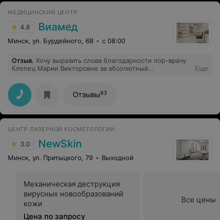
МЕДИЦИНСКИЙ ЦЕНТР
Виамед
4.8
Минск, ул. Бурдейного, 6В
с 08:00
Отзыв
.
Хочу выразить слова благодарности лор-врачу
Клепец Марии Викторовне за абсолютный
Еще
профессионализм!!! Данный специалист отличается
внимательным отношением к пациентом,
компетентным подходом к работе! Приятно, что
83
Отзывы
обратившись ко врачу, понимаешь, что обратился к
истинному специалисту, которому можно всецело
довериться. Огромное Вам спасибо, Мария,
Викторовна!!!!
ЦЕНТР ЛАЗЕРНОЙ КОСМЕТОЛОГИИ
NewSkin
3.0
Минск, ул. Притыцкого, 79
Выходной
Механическая деструкция
вирусных новообразований
Все цены
кожи
Цена по запросу