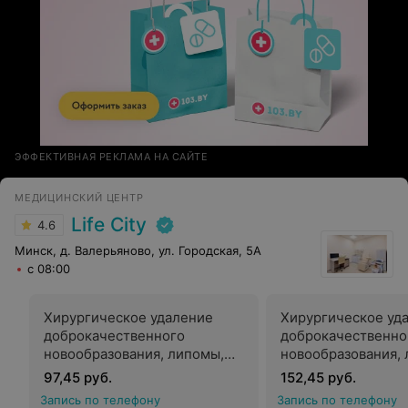
ЭФФЕКТИВНАЯ РЕКЛАМА НА САЙТЕ
МЕДИЦИНСКИЙ ЦЕНТР
Life City
4.6
Минск, д. Валерьяново, ул. Городская, 5А
с 08:00
Хирургическое удаление
Хирургическое уд
доброкачественного
доброкачественно
новообразования, липомы,
новообразования,
атеромы, дерматофибромы,
атеромы, дермато
97,45 руб.
152,45 руб.
фибромы, кисты, гемангиомы
фибромы, кисты, 
Запись по телефону
Запись по телефону