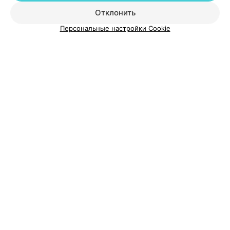
Отклонить
О проекте
Новости проекта
Размещение рекламы
Персональные настройки Cookie
Медицинский маркетинг
Публичный договор
Пользовательское соглашение
Способы оплаты
Вакансии
Партнеры
Написать руководителю 103.by
Написать в поддержку
Персональные настройки cookie
Обработка персональных данных
© 2026 ООО «Артокс Лаб», УНП 191700409
| 220012, Республика Беларусь,
г. Минск, улица Толбухина, 2, пом. 16 | help@103.by
Служба поддержки
+375 291212755