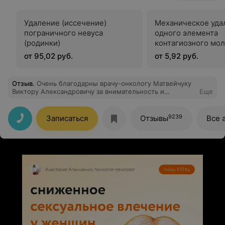
Удаление (иссечение)
Механическое уда
пограничного невуса
одного элемента
(родинки)
контагиозного мол
аногенитальной о
от 95,02 руб.
от 5,92 руб.
Отзыв
.
Очень благодарны врачу-онкологу Матвейчуку
Виктору Александровичу за внимательность и
Еще
профессионализм!
9239
Записаться
Отзывы
Все 