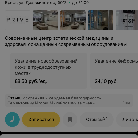
Брест, ул. Дзержинского, 50/2
до 21:00
Современный центр эстетической медицины и
здоровья, оснащенный современным оборудованием
Удаление новообразований
Удаление фибромы 
кожи в труднодоступных
местах
88,50 руб./ед.
24,10 руб.
Отзыв
.
Искренняя и сердечная благодарность
Сементовичу Игорю Михайловичу за очень
Еще
внимательное и чуткое отношение к пациентам и их
проблемам.
54
Записаться
Отзывы
Лицен