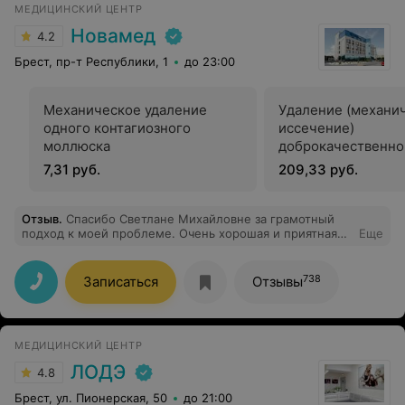
МЕДИЦИНСКИЙ ЦЕНТР
Новамед
4.2
Брест, пр-т Республики, 1
до 23:00
Механическое удаление
Удаление (механи
одного контагиозного
иссечение)
моллюска
доброкачественно
новообразования 
7,31 руб.
209,33 руб.
туловища (более 1
Отзыв
.
Спасибо Светлане Михайловне за грамотный
подход к моей проблеме. Очень хорошая и приятная
Еще
женщина. Рекомендую
738
Записаться
Отзывы
МЕДИЦИНСКИЙ ЦЕНТР
ЛОДЭ
4.8
Брест, ул. Пионерская, 50
до 21:00