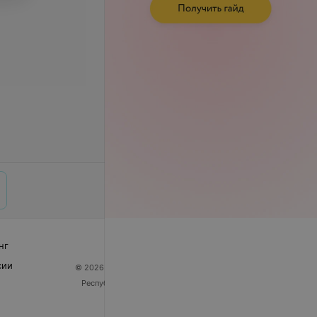
нг
сии
© 2026 ООО «Артокс Лаб», УНП 191700409
| 220012,
Республика Беларусь, г. Минск, улица Толбухина, 2,
пом. 16 | help@103.by
Служба поддержки
+375 291212755