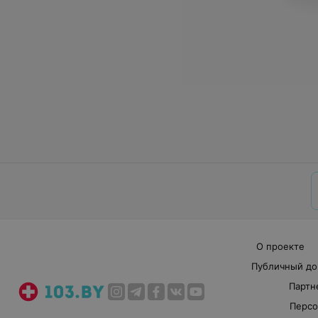
О проекте
Публичный до
Партн
Персо