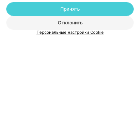
Принять
О проекте
Новости проекта
Размещение рекламы
Отклонить
Медицинский маркетинг
Публичный договор
Персональные настройки Cookie
Пользовательское соглашение
Способы оплаты
Вакансии
Партнеры
Написать руководителю 103.by
Написать в поддержку
Персональные настройки cookie
Обработка персональных данных
© 2026 ООО «Артокс Лаб», УНП 191700409
| 220012, Республика Беларусь,
г. Минск, улица Толбухина, 2, пом. 16 | help@103.by
Служба поддержки
+375 291212755