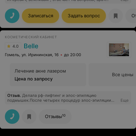
знающий свое дело! Спасибо
Записаться
Задать вопрос
О
КОСМЕТИЧЕСКИЙ КАБИНЕТ
Belle
4.0
Гомель, ул. Ирининская, 16
до 20:00
Лечение акне лазером
Все цены
Цена по запросу
Отзыв
.
Делала рф-лифтинг и элос-эпиляцию
подмышек.После четырех процедур элос-эпиляции
Еще
забыла о бритве на совсем,могут вылезти иногда 3-4
светлых волоска и все.рф-лифтинга прощла курс из 7
процедур раз в 10 дней,лицо как-будто
10
Отзывы
отутюжили,лицо посвежело,появился лоск и
ухоженный вид!это самая действенная
процедура,которую я когда либо делала для лица!
рекомендую косметолога Екатерину!