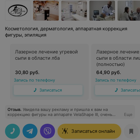
Косметология, дерматология, аппаратная коррекция
фигуры, эпиляция
Лазерное лечение угревой
Лазерное лечение
сыпи в области лба
сыпи в области ли
(полностью)
30,80 руб.
64,90 руб.
Запись по телефону
Запись по телефону
Записаться
Записать
Отзыв
.
Увидела вашу рекламу и пришла к вам на
коррекцию фигуры на аппарате VelaShape III, очень
Еще
приятная и эффективная процедура. Результат был уже
после второй процедуры, чем я была приятно
удивлена, буду советовать ваш центр своим знакомым.
Записаться онлайн