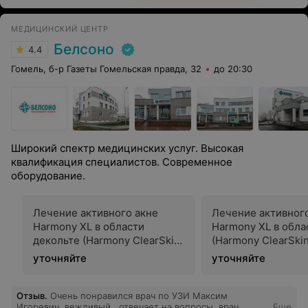
МЕДИЦИНСКИЙ ЦЕНТР
Белсоно
4.4
Гомель, б-р Газеты Гомельская правда, 32
до 20:30
Широкий спектр медицинских услуг. Высокая
квалификация специалистов. Современное
оборудование.
Лечение активного акне
Лечение активног
Harmony XL в области
Harmony XL в обла
декольте (Harmony ClearSkin
(Harmony ClearSkin
Er Glass 1540)
1540)
уточняйте
уточняйте
Отзыв
.
Очень понравился врач по УЗИ Максим
Игоревич, вежливый , отвечает на вопросы, врач
Еще