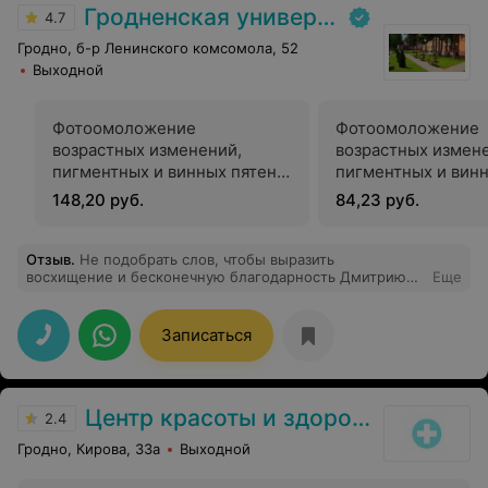
Гродненская университетская клиника
4.7
Гродно, б-р Ленинского комсомола, 52
Выходной
Фотоомоложение
Фотоомоложение
возрастных изменений,
возрастных измен
пигментных и винных пятен,
пигментных и винн
пойкилодермии, купероза,
пойкилодермии, ку
148,20 руб.
84,23 руб.
розацеа, постакне: лицо
розацеа, постакне
Отзыв
.
Не подобрать слов, чтобы выразить
восхищение и бесконечную благодарность Дмитрию
Еще
Михайловичу! Спасибо за возможность полноценно
дышать и быть ещё красивее. Ваш труд бесценен!
Записаться
Центр красоты и здоровья
2.4
Гродно, Кирова, 33а
Выходной