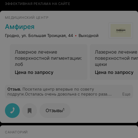
ЭФФЕКТИВНАЯ РЕКЛАМА НА САЙТЕ
МЕДИЦИНСКИЙ ЦЕНТР
Амфирея
Гродно, ул. Большая Троицкая, 44
Выходной
Лазерное лечение
Лазерное лечение
поверхностной пигментации:
поверхностной пи
лоб
щеки
Цена по запросу
Цена по запросу
Отзыв
.
Посетила центр впервые по совету
подруги.Осталась очень довольна с первого раза.
Еще
Результат заметили даже все окружающие меня
люди.У кого проблемы с черными точками бегом на
ультрозвуковой пилинг и вы красотка. Персонал 10
1
Отзывы
баллов.
САНАТОРИЙ