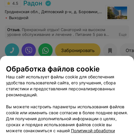
Радон
4.5
Гродненская обл., Дятловский р-н, д. Боровики, 10
Выходной
Отзыв
.
Прекрасный отдых! Санаторий на высоком
уровне обслуживание и лечение . Питание 5 раз в
Еще
день, кормят хорошо все вкусно хорошо подаётся.
Большое количество разных процедур по разным
видом заболевания. Мед. персонал приятный,
Забронировать
Отз
общительный, дружелюбный. Номер удобный но
маловат(тесновато). Прибывания в санатории плавное
и мелодичное. В свободное время можно прогуляться
Обработка файлов cookie
как по лесном массиву так вдоль водоёма на котором
плавают утки и не прочь полакомиться с ваших рук.
Наш сайт использует файлы cookie для обеспечения
удобства пользователей сайта, его улучшения, сбора
статистики и предоставления персонализированных
рекомендаций.
ЭФФЕКТИВНАЯ РЕКЛАМА НА САЙТЕ
Вы можете настроить параметры использования файлов
cookie или изменить свое согласие в более позднее время.
Для получения дополнительной информации о целях,
сроках и порядке использования файлов cookie вы
можете ознакомиться с нашей
Политикой обработки