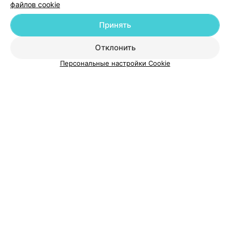
файлов cookie
Добавить компанию
Принять
Добавить специалиста
Отклонить
Персональные настройки Cookie
О проекте
Новости проекта
Размещение рекламы
Медицинский маркетинг
Публичный договор
Пользовательское соглашение
Способы оплаты
Вакансии
Партнеры
Написать руководителю 103.by
Написать в поддержку
Персональные настройки cookie
Обработка персональных данных