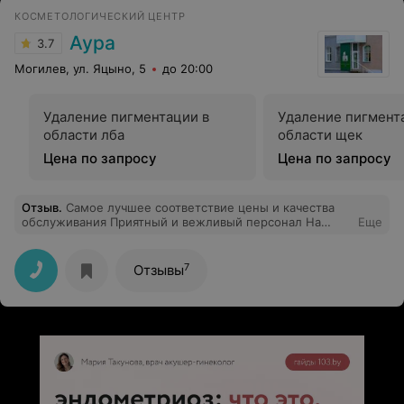
КОСМЕТОЛОГИЧЕСКИЙ ЦЕНТР
Аура
3.7
Могилев, ул. Яцыно, 5
до 20:00
Удаление пигментации в
Удаление пигмент
области лба
области щек
Цена по запросу
Цена по запросу
Отзыв
.
Самое лучшее соответствие цены и качества
обслуживания Приятный и вежливый персонал На
Еще
протяжении более трёх лет пользуюсь услугами
данного центра и всегда остаюсь довольна Препараты
лучших косметологических производителей и
7
Отзывы
соответствующий результат Отдельное спасибо
Морозовой Марине (уход за кожей лица) и Марине
Москалевой( аппаратный массаж и обертывания)
девочки очень приятные и настоящие профессионалы
Спасибо всему коллективу!!!!