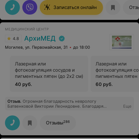
внимательность! Доброго Вам здоровья успехов и
всего самого наилучшего!
Записаться онлайн
Отз
МЕДИЦИНСКИЙ ЦЕНТР
АрхиМЕД
4.8
Могилев, ул. Первомайская, 31
до 18:00
Лазерная или
Лазерная или
фотокоагуляция сосудов и
фотокоагуляция со
пигментных пятен (до 2х2 см)
пигментных пятен 
5х7 см)
40 руб.
60 руб.
Отзыв
.
Огромная благодарность неврологу
Батвенковой Виктории Леонидовне. Благодаря
Еще
квалификации и компетенции данного врача был
поставлен правильный диагноз и даны рекомендации.
Большое спасибо за человеческое отношение и
286
Отзывы
проявленное внимание.