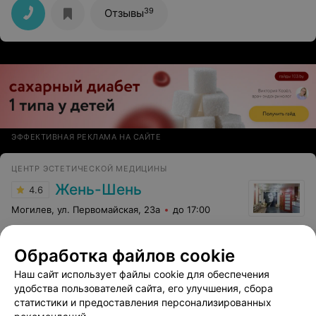
39
Отзывы
ЭФФЕКТИВНАЯ РЕКЛАМА НА САЙТЕ
ЦЕНТР ЭСТЕТИЧЕСКОЙ МЕДИЦИНЫ
Жень-Шень
4.6
Могилев, ул. Первомайская, 23а
до 17:00
Лазерное удаление
Обработка файлов cookie
пигментных пятен
Все цены
Наш сайт использует файлы cookie для обеспечения
Цена по запросу
удобства пользователей сайта, его улучшения, сбора
статистики и предоставления персонализированных