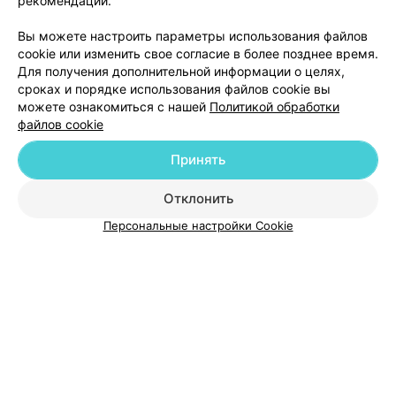
рекомендаций.
Отзыв
.
Подскажите, трихолог у вас появился?
Еще
Вы можете настроить параметры использования файлов
38
Отзывы
cookie или изменить свое согласие в более позднее время.
Для получения дополнительной информации о целях,
сроках и порядке использования файлов cookie вы
можете ознакомиться с нашей
Политикой обработки
файлов cookie
Принять
Добавить компанию
Отклонить
Персональные настройки Cookie
Добавить специалиста
О проекте
Новости проекта
Размещение рекламы
Медицинский маркетинг
Публичный договор
Пользовательское соглашение
Способы оплаты