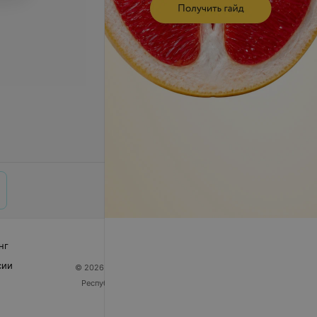
нг
сии
© 2026 ООО «Артокс Лаб», УНП 191700409
| 220012,
Республика Беларусь, г. Минск, улица Толбухина, 2,
пом. 16 | help@103.by
Служба поддержки
+375 291212755