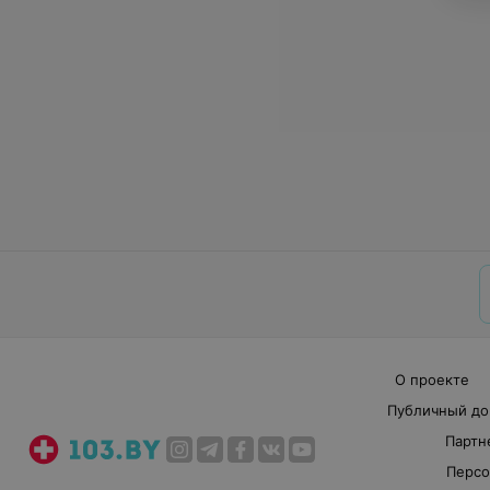
О проекте
Публичный до
Партн
Персо