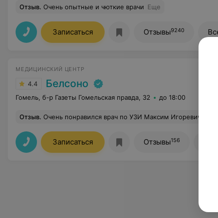
Отзыв
.
Очень опытные и чюткие врачи
Еще
9240
Записаться
Отзывы
Вс
МЕДИЦИНСКИЙ ЦЕНТР
Белсоно
4.4
Гомель, б-р Газеты Гомельская правда, 32
до 18:00
Отзыв
.
Очень понравился врач по УЗИ Максим Игоревич, вежливый , отвечает на вопросы,
156
Записаться
Отзывы
Все