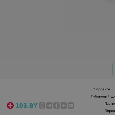
О проекте
Публичный до
Партн
Персо