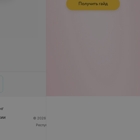
нг
сии
© 2026 ООО «Артокс Лаб», УНП 191700409
| 220012,
Республика Беларусь, г. Минск, улица Толбухина, 2,
пом. 16 | help@103.by
Служба поддержки
+375 291212755