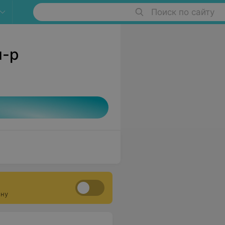
Поиск по сайту
м-р
ону