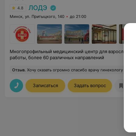
ЛОДЭ
4.8
Минск, ул. Притыцкого, 140
до 21:00
Многопрофильный медицинский центр для взрослых и 
работы, более 60 различных направлений
Отзыв
.
Хочу сказать огромно спасибо врачу гинекологу Алишевич Ольге Викторовне ! За ее професси
Записаться
Задать вопрос