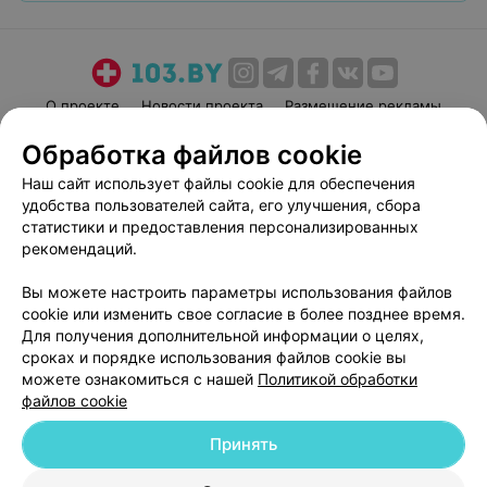
О проекте
Новости проекта
Размещение рекламы
Медицинский маркетинг
Публичный договор
Обработка файлов cookie
Пользовательское соглашение
Способы оплаты
Наш сайт использует файлы cookie для обеспечения
Вакансии
Партнеры
удобства пользователей сайта, его улучшения, сбора
статистики и предоставления персонализированных
Написать руководителю 103.by
рекомендаций.
Написать в поддержку
Персональные настройки cookie
Вы можете настроить параметры использования файлов
cookie или изменить свое согласие в более позднее время.
Обработка персональных данных
Для получения дополнительной информации о целях,
сроках и порядке использования файлов cookie вы
можете ознакомиться с нашей
Политикой обработки
файлов cookie
Принять
© 2026 ООО «Артокс Лаб», УНП 191700409
| 220012, Республика Беларусь,