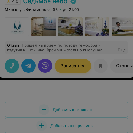
Седьмое небо
4.6
Минск, ул. Филимонова, 53
до 21:00
Отзыв
.
Пришел на прием по поводу геморроя и
вздутия кишечника. Врач внимательно выслушал,
Еще
после с медсестрой провел необходимые
манипуляции. Все было аккуратно и с минимальными
неудобствами. После этого досконально объяснил
Записаться
Отзывы
причины возникновения проблем, назначил лечение.
На все вопросы Я получил полностью исчерпывающие
ответы. Как человек врач очень вежливый и
тактичный. Как специалист заслуживает высшей
оценки. При необходимости буду обращаться ещё.
Добавить компанию
Добавить специалиста