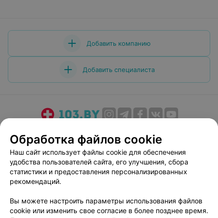
Добавить компанию
Добавить специалиста
О проекте
Новости проекта
Размещение рекламы
Обработка файлов cookie
Медицинский маркетинг
Публичный договор
Наш сайт использует файлы cookie для обеспечения
Пользовательское соглашение
Способы оплаты
удобства пользователей сайта, его улучшения, сбора
Вакансии
Партнеры
статистики и предоставления персонализированных
рекомендаций.
Написать руководителю 103.by
Написать в поддержку
Вы можете настроить параметры использования файлов
cookie или изменить свое согласие в более позднее время.
Персональные настройки cookie