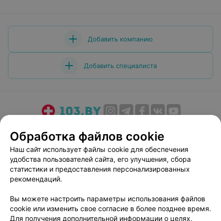
Добавить компанию
Добавить специалиста
О проекте
Новости проекта
Размещение рекламы
Обработка файлов cookie
Медицинский маркетинг
Публичный договор
Наш сайт использует файлы cookie для обеспечения
Пользовательское соглашение
Способы оплаты
удобства пользователей сайта, его улучшения, сбора
Вакансии
Партнеры
статистики и предоставления персонализированных
рекомендаций.
Написать руководителю 103.by
Написать в поддержку
Вы можете настроить параметры использования файлов
cookie или изменить свое согласие в более позднее время.
Персональные настройки cookie
Для получения дополнительной информации о целях,