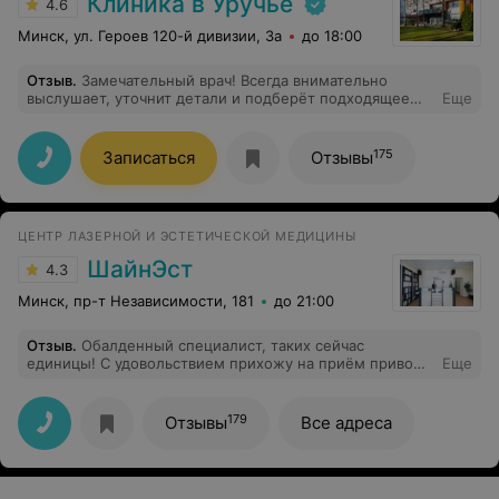
Клиника в Уручье
4.6
Минск, ул. Героев 120-й дивизии, 3а
до 18:00
Отзыв
.
Замечательный врач! Всегда внимательно
выслушает, уточнит детали и подберёт подходящее
Еще
лечение. После приёма остаётся ощущение
спокойствия и уверенности, что все будет хорошо.
175
Записаться
Отзывы
ЦЕНТР ЛАЗЕРНОЙ И ЭСТЕТИЧЕСКОЙ МЕДИЦИНЫ
ШайнЭст
4.3
Минск, пр-т Независимости, 181
до 21:00
Отзыв
.
Обалденный специалист, таких сейчас
единицы! С удовольствием прихожу на приём привожу
Еще
свою дочку! Редко встретишь отзывчивого, Грамотного
и внимательно го специалиста! В первый раз пишу
отзыв, не люблю это дело, но данный врач
179
Отзывы
Все адреса
заслуживает похвалы! Наталья Викторовна, большой
привет от меня и от Златы (девочка с синяками)