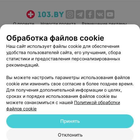
О проекте
Новости проекта
Размещение рекламы
Медицинский маркетинг
Публичный договор
Обработка файлов cookie
Пользовательское соглашение
Способы оплаты
Наш сайт использует файлы cookie для обеспечения
Вакансии
Партнеры
удобства пользователей сайта, его улучшения, сбора
статистики и предоставления персонализированных
Написать руководителю 103.by
рекомендаций.
Написать в поддержку
Персональные настройки cookie
Вы можете настроить параметры использования файлов
cookie или изменить свое согласие в более позднее время.
Обработка персональных данных
Для получения дополнительной информации о целях,
сроках и порядке использования файлов cookie вы
можете ознакомиться с нашей
Политикой обработки
файлов cookie
Принять
© 2026 ООО «Артокс Лаб», УНП 191700409
| 220012, Республика Беларусь,
Отклонить
г. Минск, улица Толбухина, 2, пом. 16 | help@103.by