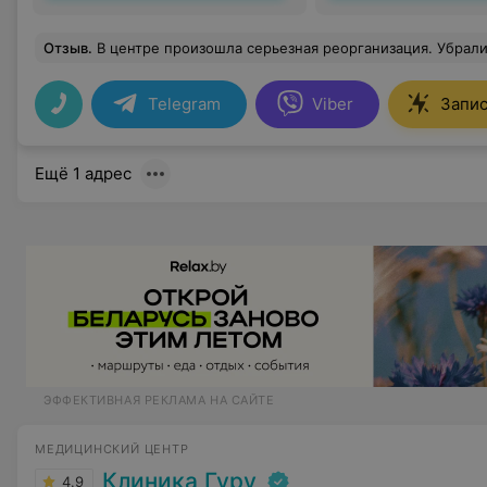
Отзыв
.
В центре произошла серьезная реорганизация. Убрали бытовые услуги, сделали шикарный ремонт, обновлено все! Я просто в восторге, что недалеко от дома та
Telegram
Viber
Запис
Ещё 1 адрес
ЭФФЕКТИВНАЯ РЕКЛАМА НА САЙТЕ
МЕДИЦИНСКИЙ ЦЕНТР
Клиника Гуру
4.9