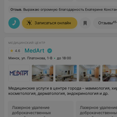
Отзыв
.
Выражаю огромную благодарность Екатерине Константиновне за высокий профессионализм и внимательное отношение к пациентам. Доктор подробно объяснил мне все аспект
45
Записаться онлайн
Отзывы
МЕДИЦИНСКИЙ ЦЕНТР
MedArt
4.6
Минск, ул. Платонова, 1-В
до 18:00
Медицинские услуги в центре города – маммология, хир
косметология, дерматология, эндокринология и др.
Лазерное удаление
Лазерное удалени
доброкачественных
доброкачественны