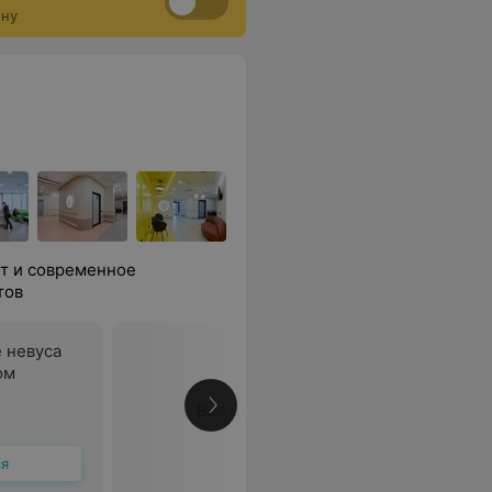
ону
т и современное
тов
 невуса
ом
Все цены
ся