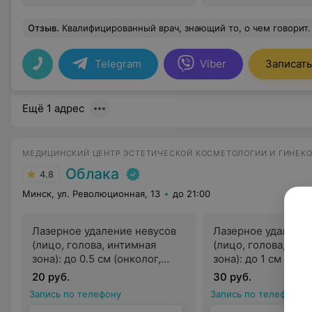
Отзыв
.
Квалифицированный врач, знающий то, о чем говорит. Лечит только то, что требуется и ничего лишнего ! Никаких ненужных анализов ! Наблюдаюсь уже почти два года, на приеме комфортно, всегда все понятно, выходишь от врача зная, чт
Telegram
Viber
Записать
Ещё 1 адрес
МЕДИЦИНСКИЙ ЦЕНТР ЭСТЕТИЧЕСКОЙ КОСМЕТОЛОГИИ И ГИНЕК
Облака
4.8
Минск, ул. Революционная, 13
до 21:00
Лазерное удаление невусов
Лазерное удаление
(лицо, голова, интимная
(лицо, голова, инт
зона): до 0.5 см (онколог,
зона): до 1 см (онко
косметолог)
косметолог)
20 руб.
30 руб.
Запись по телефону
Запись по телефону