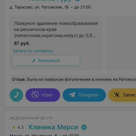
д. Тарасово, ул. Ратомская, 1Б
до 21:00
Лазерное удаление новообразования
на ресничном крае
(папиллома,кератома,невус) до 0,5
см за 1 шт.
87 руб.
Запись по телефону
Записаться
Отзыв
.
Была на лазерном фотолечении в клинике на Ратомской, 1Б. Лечение понравилось, врач Журба Александр Григорьевич подробно и ясно в
Viber
Telegram
Запис
МЕДИЦИНСКИЙ ЦЕНТР
Клиника Мерси
4.3
Минск, ул. Игнатенко, 8
до 21:00