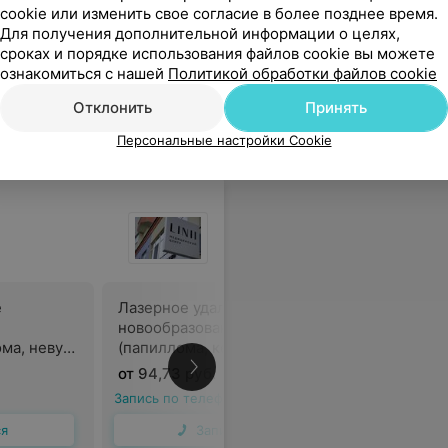
ся
Записаться
cookie или изменить свое согласие в более позднее время.
Для получения дополнительной информации о целях,
сроках и порядке использования файлов cookie вы можете
едуры сразу виден результат
Еще
ознакомиться с нашей
Политикой обработки файлов cookie
Отклонить
Принять
аться онлайн
Персональные настройки Cookie
е
Лазерное удаление
новообразования
ма, невус,
(папиллома, кератома, невус,
мм
бородавка) до 20 мм
В
от 94,73 руб.
хирургом
Запись по телефону
ся
Записаться