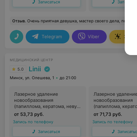
Записаться
Записать
Отзыв
.
Очень приятная девушка, мастер своего дела, после первой проц
Telegram
Viber
Запис
МЕДИЦИНСКИЙ ЦЕНТР
Linii
5.0
Минск, ул. Олешева, 1
до 21:00
Лазерное удаление
Лазерное удалени
новообразования
новообразования
(папиллома, кератома, невус,
(папиллома, керато
бородавка) до 10 мм
бородавка) до 15 
от 53,73 руб.
от 71,73 руб.
хирургом
хирургом
Запись по телефону
Запись по телефону
Записаться
Записать