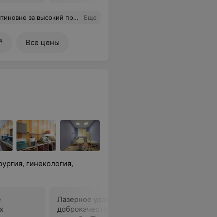
ы моего состояния. Сейчас очень мало таких Врачей (с большой буквы).
Еще
4
Все цены
ургия, гинекология,
е
Лазерное удаление
Лазерное
х
доброкачественных
доброка