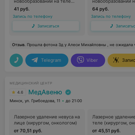
новообразований на теле
новообразований н
(невусы, папилломы,
ресничном крае ве
41 руб.
64 руб.
кератомы, бородавки и пр.)
хирургом
Запись по телефону
Запись по телефону
до 5 мм косметологом
Записаться
Записать
Отзыв
.
Прошла фотона 3д у Алеси Михайловны , не ожидала что так комфортно и тем более эффекта ! Думала ну так что то модное дорогое ))) но я в восторг
Telegram
Viber
Запис
МЕДИЦИНСКИЙ ЦЕНТР
МедАвеню
4.6
Минск, ул. Грибоедова, 11
до 21:00
Лазерное удаление невуса на
Лазерное удаление
лице (хирургом, онкологом)
теле (хирургом, о
от 70,51 руб.
от 45,51 руб.