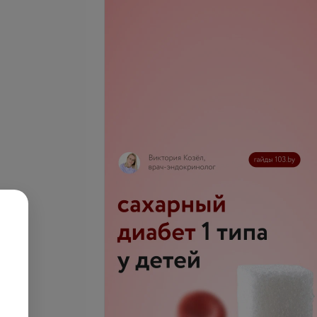
 удаление невусов
 0.5 см (онколог,
ог)
Все цены
телефону