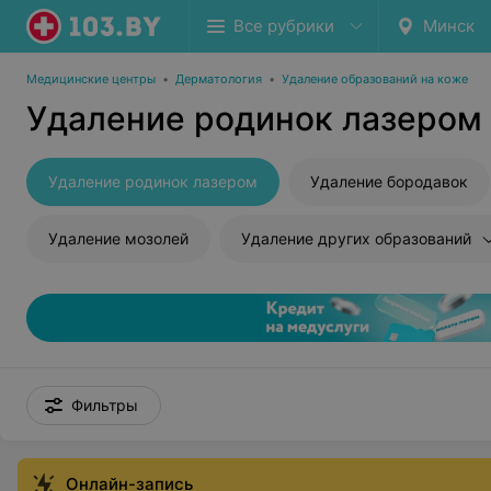
Все рубрики
Минск
Медицинские центры
•
Дерматология
•
Удаление образований на коже
Удаление родинок лазером
Удаление родинок лазером
Удаление бородавок
Удаление мозолей
Удаление других образований
Фильтры
Онлайн-запись