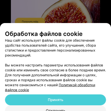
Обработка файлов cookie
ЭФФЕКТИВНАЯ РЕКЛАМА НА САЙТЕ
Наш сайт использует файлы cookie для обеспечения
удобства пользователей сайта, его улучшения, сбора
статистики и предоставления персонализированных
рекомендаций.
Вы можете настроить параметры использования файлов
Добавить компанию
cookie или изменить свое согласие в более позднее время.
Для получения дополнительной информации о целях,
Добавить специалиста
сроках и порядке использования файлов cookie вы
можете ознакомиться с нашей
Политикой обработки
файлов cookie
Принять
О проекте
Новости проекта
Размещение рекламы
Отклонить