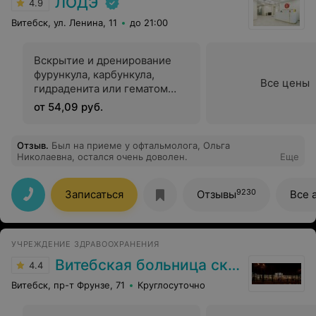
ЛОДЭ
4.9
Витебск, ул. Ленина, 11
до 21:00
Вскрытие и дренирование
фурункула, карбункула,
Все цены
гидраденита или гематом
мягких тканей в хирургии
от 54,09 руб.
Отзыв
.
Был на приеме у офтальмолога, Ольга
Николаевна, остался очень доволен.
Еще
9230
Записаться
Отзывы
Все 
УЧРЕЖДЕНИЕ ЗДРАВООХРАНЕНИЯ
Витебская больница скорой помощи
4.4
Витебск, пр-т Фрунзе, 71
Круглосуточно