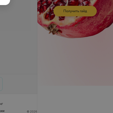
нг
сии
© 2026 ООО «Артокс Лаб», УНП 191700409
| 220012,