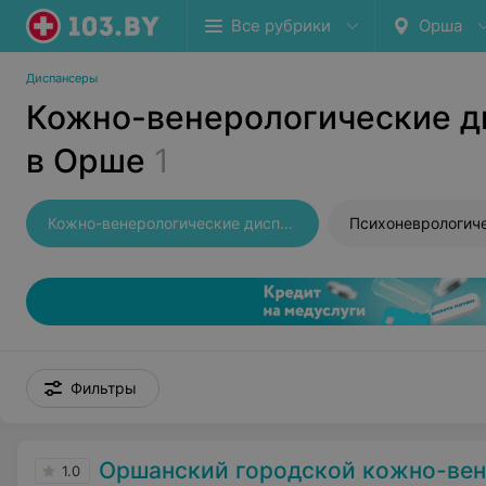
Все рубрики
Орша
Диспансеры
Кожно-венерологические 
в Орше
1
Кожно-венерологические диспансеры
Фильтры
Оршанский городской кожно-венерологи
1.0