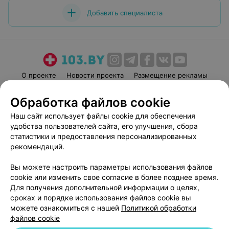
прекрасный человек.... Дай Бог вам здоровья, пусть
Добавить специалиста
солнце ярче светит для Вас,а также дальнейшего
процветания!!!!!
О проекте
Новости проекта
Размещение рекламы
Медицинский маркетинг
Публичный договор
Обработка файлов cookie
Пользовательское соглашение
Способы оплаты
Наш сайт использует файлы cookie для обеспечения
Вакансии
Партнеры
удобства пользователей сайта, его улучшения, сбора
Написать руководителю 103.by
статистики и предоставления персонализированных
рекомендаций.
Написать в поддержку
Персональные настройки cookie
Вы можете настроить параметры использования файлов
Обработка персональных данных
cookie или изменить свое согласие в более позднее время.
Для получения дополнительной информации о целях,
сроках и порядке использования файлов cookie вы
можете ознакомиться с нашей
Политикой обработки
файлов cookie