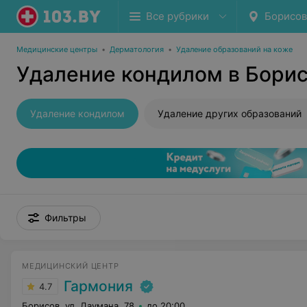
Все рубрики
Борисов
Медицинские центры
•
Дерматология
•
Удаление образований на коже
Удаление кондилом в Бори
Удаление кондилом
Удаление других образований
Фильтры
МЕДИЦИНСКИЙ ЦЕНТР
Гармония
4.7
Борисов, ул. Даумана, 78
до 20:00