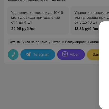
Удаление кондилом до 10-15
Удаление кондилом
мм туловища при удалении
мм туловища при 
от 1 до 4 шт
от 5 до 10 шт
22,95 руб./шт
18,83 руб./шт
Отзыв
.
Была на приеме у Натальи Владимировны Анишкевич, осталась довольна консультацией и УЗИ ОМТ, полу
Telegram
Viber
Записать