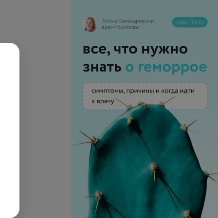
 кондилом более 15
вища
Все цены
./шт