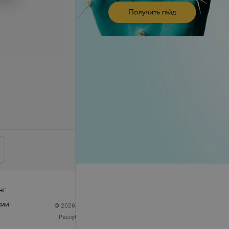
нг
сии
© 2026 ООО «Артокс Лаб», УНП 191700409
| 220012,
Республика Беларусь, г. Минск, улица Толбухина, 2,
пом. 16 | help@103.by