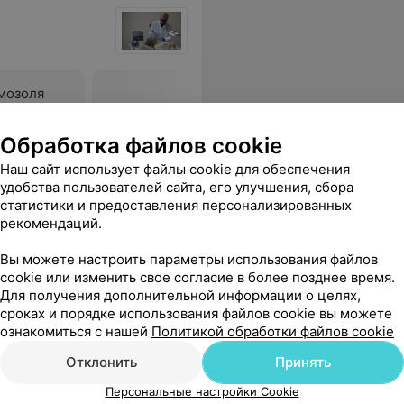
мозоля
. см
Обработка файлов cookie
Все цены
Наш сайт использует файлы cookie для обеспечения
удобства пользователей сайта, его улучшения, сбора
ся
статистики и предоставления персонализированных
рекомендаций.
Вы можете настроить параметры использования файлов
 в городе специалиста высокого уровня и потом вселенная послала мне Светлану Алексеевну. Всем желаю найти Светлану Алексеевну!
Еще
cookie или изменить свое согласие в более позднее время.
Для получения дополнительной информации о целях,
аться онлайн
сроках и порядке использования файлов cookie вы можете
ознакомиться с нашей
Политикой обработки файлов cookie
Отклонить
Принять
Персональные настройки Cookie