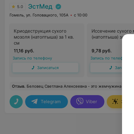
ЭстМед
5.0
Гомель, ул. Головацкого, 105А
с 10:00
Криодеструкция сухого
Иссечение сухого 
мозоля (натоптыша) за 1 кв.
(натоптыша) за 1 кв
см
11,16 руб.
9,78 руб.
Запись по телефону
Запись по телефону
Записаться
Записать
Отзыв
.
Беловец Светлана Алексеевна - это жемчужина врач косметолог нашего города Гомеля! Благодарю за возможность выглядеть лучше. Светлана Алексеевна владеет всеми современными манипуляциями красоты, лечения, аппаратами. Раньше приходилось ездить в Минск за подобными услугами, ну никак не могла найти у нас
Telegram
Viber
Запис