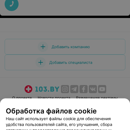
рекомендации. Спасибо за оперативность и
вежливость!
Добавить компанию
Добавить специалиста
О проекте
Новости проекта
Размещение рекламы
Медицинский маркетинг
Публичный договор
Обработка файлов cookie
Пользовательское соглашение
Способы оплаты
Наш сайт использует файлы cookie для обеспечения
Вакансии
Партнеры
удобства пользователей сайта, его улучшения, сбора