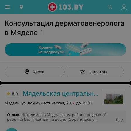
Консультация дерматовенеролога
в Мяделе
1
Фильтры
Карта
Мядельская центральная районная больница
5.0
Мядель, ул. Коммунистическая, 23
до 19:00
Отзыв
.
Находимся в Мядельском районе на даче. У
ребенка был гнойник на десне. Обратились в
Еще
Мядельскую ЦРБ. Приняли без проблем и вопросов.
Стоматолог быстро обработала десну, дала