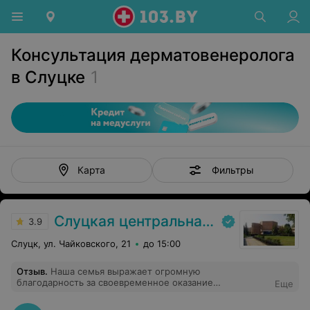
Консультация дерматовенеролога
в Слуцке
1
Фильтры
Карта
Слуцкая центральная районная больница
3.9
Слуцк, ул. Чайковского, 21
до 15:00
Отзыв
.
Наша семья выражает огромную
благодарность за своевременное оказание
Еще
медицинской помощи и грамотный профессионализм
врачам - начмеду О. В., Зав. инф. отд. Н. А, Зав.