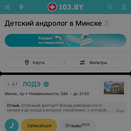
Детский андролог в Минске
3
Фильтры
Карта
ЛОДЭ
4.7
Минск, пр-т Независимости, 58А
до 21:00
Отзыв
.
Отличный доктор!!! Всегда разбирается от
начала и до конца в вопросе (проблеме), с которой
Еще
обратились за помощью. Всегда успокоит и всё
объяснит. Поддерживает пациента. Всегда даёт
дополнительные рекомендации по лечению (не
9220
Записаться
Отзывы
обязательно медикаментозные)! Всегда с улыбкой и