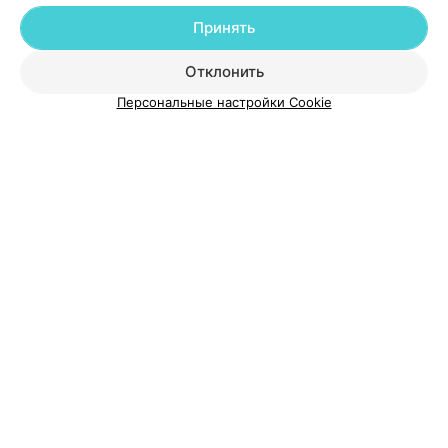
Принять
О проекте
Новости проекта
Размещение рекламы
Отклонить
Медицинский маркетинг
Публичный договор
Пользовательское соглашение
Способы оплаты
Персональные настройки Cookie
Вакансии
Партнеры
Написать руководителю 103.by
Написать в поддержку
Персональные настройки cookie
Обработка персональных данных
© 2026 ООО «Артокс Лаб», УНП 191700409
| 220012, Республика Беларусь,
г. Минск, улица Толбухина, 2, пом. 16 | help@103.by
Служба поддержки
+375 291212755