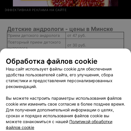
ЭФФЕКТИВНАЯ РЕКЛАМА НА САЙТЕ
Детские андрологи - цены в Минске
Прием детского андролога
от 47 руб.
Повторный прием детского
от 30 руб.
андролога
Консультация уролога-
от 40 руб.
Обработка файлов cookie
андролога
Биопсия яичка
от 239 руб.
Наш сайт использует файлы cookie для обеспечения
удобства пользователей сайта, его улучшения, сбора
статистики и предоставления персонализированных
рекомендаций.
Добавить компанию
Вы можете настроить параметры использования файлов
cookie или изменить свое согласие в более позднее время.
Добавить специалиста
Для получения дополнительной информации о целях,
сроках и порядке использования файлов cookie вы
можете ознакомиться с нашей
Политикой обработки
файлов cookie