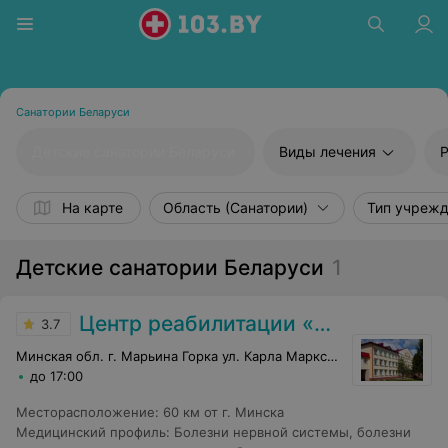
Санатории Беларуси
Детские санатории Беларуси
Виды лечения
Р
На карте
Область (Санатории)
Тип учреж
Детские санатории Беларуси
1
Центр реабилитации «Пуховичи»
3.7
Минская обл. г. Марьина Горка ул. Карла Маркса, 9
до 17:00
Месторасположение
:
60 км от г. Минска
Медицинский профиль
:
Болезни нервной системы, болезни