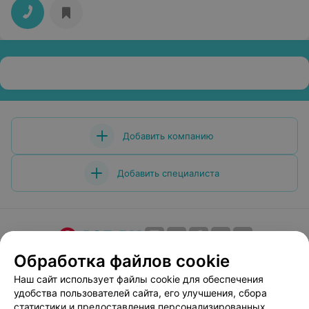
Добавить компанию
Добавить специалиста
Обработка файлов cookie
О проекте
Новости проекта
Размещение рекламы
Медицинский маркетинг
Публичный договор
Наш сайт использует файлы cookie для обеспечения
удобства пользователей сайта, его улучшения, сбора
Пользовательское соглашение
Способы оплаты
статистики и предоставления персонализированных