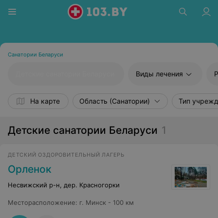
Санатории Беларуси
Детские санатории Беларуси
Виды лечения
Р
На карте
Область (Санатории)
Тип учреж
Детские санатории Беларуси
1
ДЕТСКИЙ ОЗДОРОВИТЕЛЬНЫЙ ЛАГЕРЬ
Орленок
Несвижский р-н, дер. Красногорки
Месторасположение
:
г. Минск - 100 км