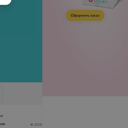
нг
сии
© 2026 ООО «Артокс Лаб», УНП 191700409
| 220012,