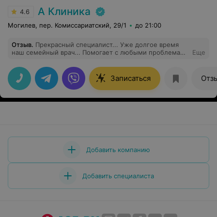
А Клиника
4.6
Могилев, пер. Комиссариатский, 29/1
до 21:00
Отзыв
.
Прекрасный специалист... Уже долгое время
наш семейный врач... Помогает с любыми проблемами
Еще
со здоровьем... Всегда подбирает правильное
лечение... Рекомендую к посещению
Записаться
Отз
Добавить компанию
Добавить специалиста