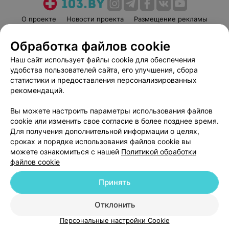
О проекте
Новости проекта
Размещение рекламы
Медицинский маркетинг
Публичный договор
Обработка файлов cookie
Пользовательское соглашение
Способы оплаты
Наш сайт использует файлы cookie для обеспечения
Вакансии
Партнеры
удобства пользователей сайта, его улучшения, сбора
Написать руководителю 103.by
статистики и предоставления персонализированных
рекомендаций.
Написать в поддержку
Персональные настройки cookie
Вы можете настроить параметры использования файлов
Обработка персональных данных
cookie или изменить свое согласие в более позднее время.
Для получения дополнительной информации о целях,
сроках и порядке использования файлов cookie вы
можете ознакомиться с нашей
Политикой обработки
файлов cookie
Принять
© 2026 ООО «Артокс Лаб», УНП 191700409
| 220012, Республика Беларусь,
г. Минск, улица Толбухина, 2, пом. 16 | help@103.by
Отклонить
Служба поддержки
+375 291212755
Персональные настройки Cookie